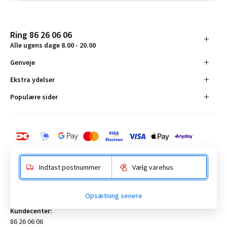
Ring 86 26 06 06
Alle ugens dage 8.00 - 20.00
Genveje
Ekstra ydelser
Populære sider
Indtast postnummer
Vælg varehus
BAUHAUS Danmark A/S:
Opsætning senere
Anelystparken 16, 8381 Tilst. CVR-nummer 19555305
Kundecenter:
86 26 06 06