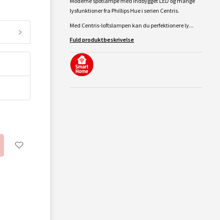
Moderne spotlampe med indbygget LED og mange
lysfunktioner fra Phillips Hue i serien Centris.
Med Centris-loftslampen kan du perfektionere ly...
Fuld produktbeskrivelse