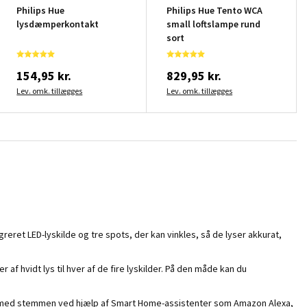
Philips Hue
Philips Hue Tento WCA
lysdæmperkontakt
small loftslampe rund
sort
154,95 kr.
829,95 kr.
Lev. omk. tillægges
Lev. omk. tillægges
eret LED-lyskilde og tre spots, der kan vinkles, så de lyser akkurat,
f hvidt lys til hver af de fire lyskilder. På den måde kan du
les med stemmen ved hjælp af Smart Home-assistenter som Amazon Alexa,