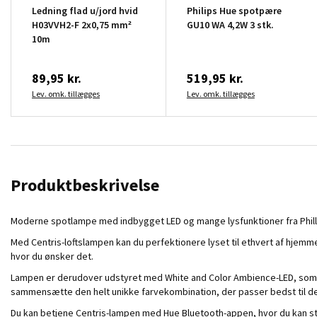
Ledning flad u/jord hvid
Philips Hue spotpære
H03VVH2-F 2x0,75 mm²
GU10 WA 4,2W 3 stk.
10m
89,95 kr.
519,95 kr.
Lev. omk. tillægges
Lev. omk. tillægges
Produktbeskrivelse
Moderne spotlampe med indbygget LED og mange lysfunktioner fra Phillip
Med Centris-loftslampen kan du perfektionere lyset til ethvert af hjemme
hvor du ønsker det.
Lampen er derudover udstyret med White and Color Ambience-LED, som giver
sammensætte den helt unikke farvekombination, der passer bedst til det
Du kan betjene Centris-lampen med Hue Bluetooth-appen, hvor du kan st