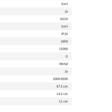
Sort
Ja
GU10
Sort
IP20
2650
15000
G
Metal
Ja
2000-6500
87.3 cm
14.3 cm
11 cm