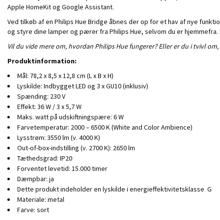
Apple HomeKit og Google Assistant.
Ved tilkøb af en Philips Hue Bridge åbnes der op for et hav af nye funk
og styre dine lamper og pærer fra Philips Hue, selvom du er hjemmefra.
Vil du vide mere om, hvordan Philips Hue fungerer? Eller er du i tvivl om,
Produktinformation:
Mål: 78,2 x 8,5 x 12,8 cm (L x B x H)
Lyskilde: Indbygget LED og 3 x GU10 (inklusiv)
Spænding: 230 V
Effekt: 36 W / 3 x 5,7 W
Maks. watt på udskiftningspære: 6 W
Farvetemperatur: 2000 – 6500 K (White and Color Ambience)
Lysstrøm: 3550 lm (v. 4000 K)
Out-of-box-indstilling (v. 2700 K): 2650 lm
Tæthedsgrad: IP20
Forventet levetid: 15.000 timer
Dæmpbar: ja
Dette produkt indeholder en lyskilde i energieffektivitetsklasse G
Materiale: metal
Farve: sort