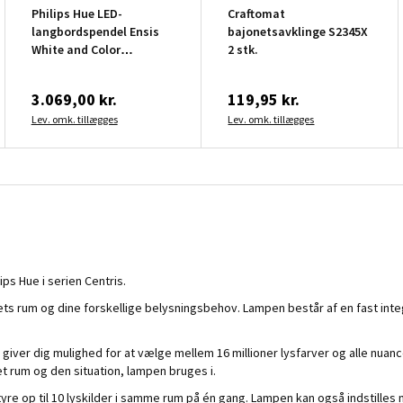
Philips Hue LED-
Craftomat
langbordspendel Ensis
bajonetsavklinge S2345X
White and Color
2 stk.
Ambience sort 79W 130
cm
3.069,00 kr.
119,95 kr.
Lev. omk. tillægges
Lev. omk. tillægges
s Hue i serien Centris.
ts rum og dine forskellige belysningsbehov. Lampen består af en fast integr
 dig mulighed for at vælge mellem 16 millioner lysfarver og alle nuancer a
 rum og den situation, lampen bruges i.
yre op til 10 lyskilder i samme rum på én gang. Lampen kan også indstil