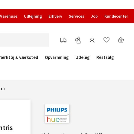
Varehuse
Udlejning
Erhverv
Services
Job
Kundecenter
Værktøj & værksted
Opvarmning
Udeleg
Restsalg
U10
tris