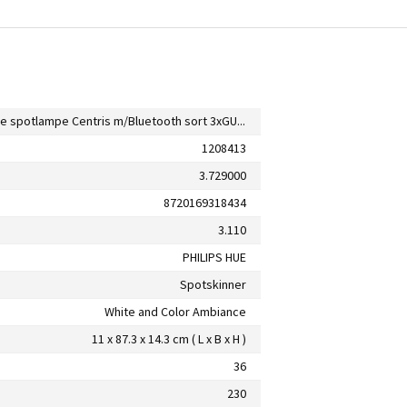
Philips Hue spotlampe Centris m/Bluetooth sort 3xGU10
1208413
3.729000
8720169318434
3.110
PHILIPS HUE
Spotskinner
White and Color Ambiance
11 x 87.3 x 14.3 cm ( L x B x H )
36
230