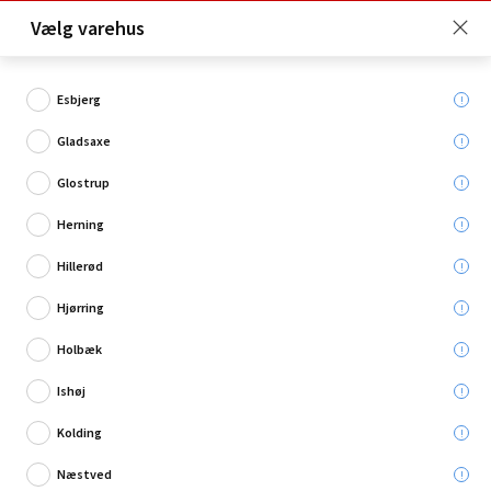
Click & Collect er gratis for Premium medlemmer -
Vælg varehus
Bliv medlem her!
Esbjerg
Gladsaxe
Hvad søger du?
Glostrup
Forlængerledning
Herning
Hillerød
Hjørring
Holbæk
Ishøj
Kolding
Næstved