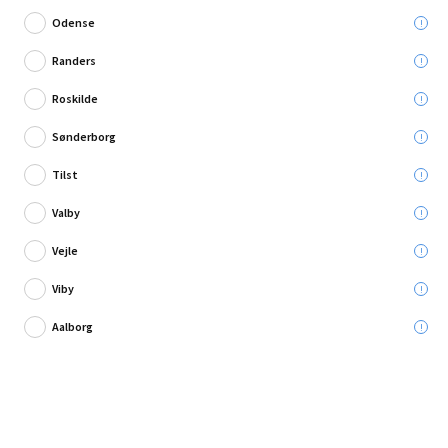
Odense
Randers
Roskilde
Skriv en anmeldelse
Sønderborg
Philips Hue strømforsyning udendørs sort 100 W
Tilst
Valby
Leveres til:
Vejle
Viby
Afhent i:
Vælg varehus
Se butikslager
Aalborg
509,95 kr.
Læg i kurven