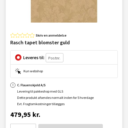
Skriv en anmeldelse
Rasch tapet blomster guld
Leveres til:
Kun webshop
C. Flauenskjold A/S
Levering til pakkeshop med GLS
Dette produkt afsendes normalt inden for 5 hverdage
Evt. Fragtomkostninger tillægges
479,95 kr.