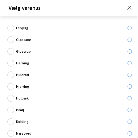
Click & Collect er gratis for Premium medlemmer -
Vælg varehus
Bliv medlem her!
Esbjerg
Gladsaxe
Hvad søger du?
Glostrup
Tag
Herning
Hillerød
Hjørring
Holbæk
Ishøj
Kolding
Næstved