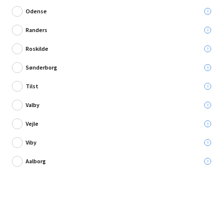
Odense
Randers
Roskilde
Skriv en anmeldelse
Sønderborg
Rias boreskruer t/ståltag grå 4,8 x 35 mm 50 stk.
Tilst
Valby
Leveres til:
Vejle
Viby
Afhent i:
Vælg varehus
Se butikslager
Aalborg
107,95 kr.
Læg i kurven