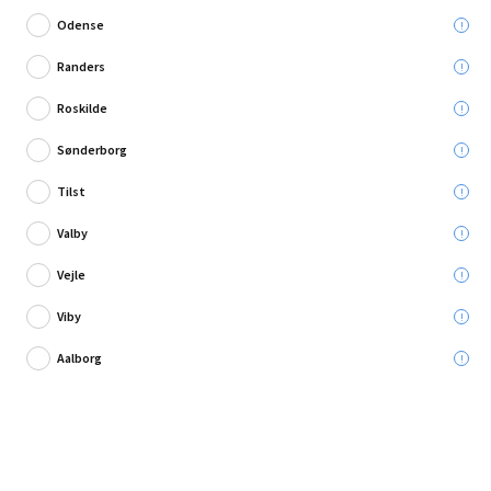
Odense
Randers
Roskilde
Skriv en anmeldelse
Sønderborg
Rias Trapezplade stål grå 2000 x 906 x 0,40 mm
Tilst
Valby
Leveres til:
Vejle
Viby
Afhent i:
Aalborg
274,95 kr.
Læg i kurven