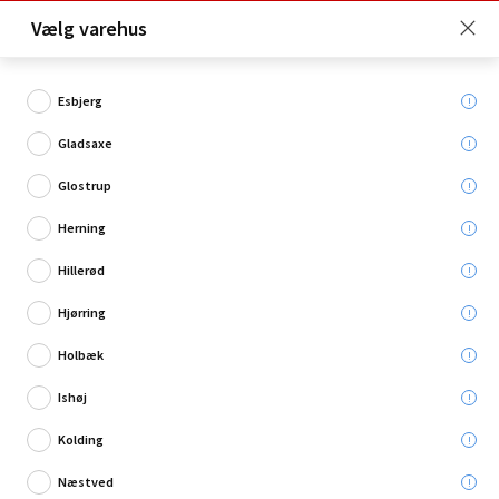
Click & Collect er gratis for Premium medlemmer -
Vælg varehus
Bliv medlem her!
Esbjerg
Gladsaxe
Hvad søger du?
Glostrup
Tagplader
Herning
Hillerød
Hjørring
Holbæk
Ishøj
Kolding
Næstved