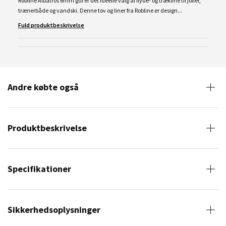
Robline Albatros 6mm gul er det ideelle valg af flyde- og trækline til joller,
trænerbåde og vandski. Denne tov og liner fra Robline er design...
Fuld produktbeskrivelse
Andre købte også
Produktbeskrivelse
Specifikationer
Sikkerhedsoplysninger