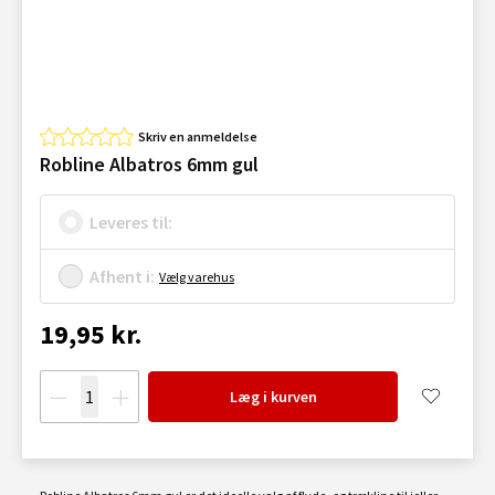
Skriv en anmeldelse
Robline Albatros 6mm gul
Leveres til:
Afhent i:
Vælg varehus
19,95 kr.
Læg i kurven