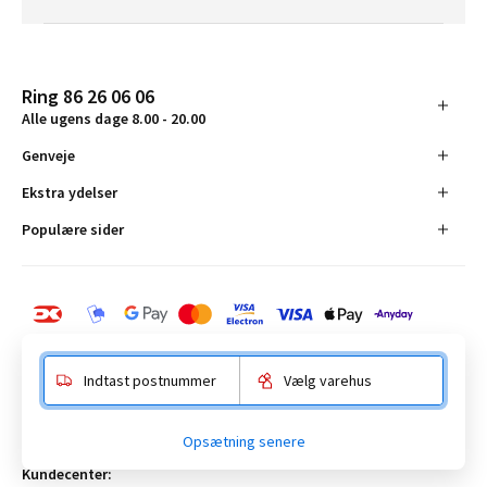
Ring 86 26 06 06
Alle ugens dage 8.00 - 20.00
Genveje
Ekstra ydelser
Populære sider
Indtast postnummer
Vælg varehus
BAUHAUS Danmark A/S:
Opsætning senere
Anelystparken 16, 8381 Tilst. CVR-nummer 19555305
Kundecenter: