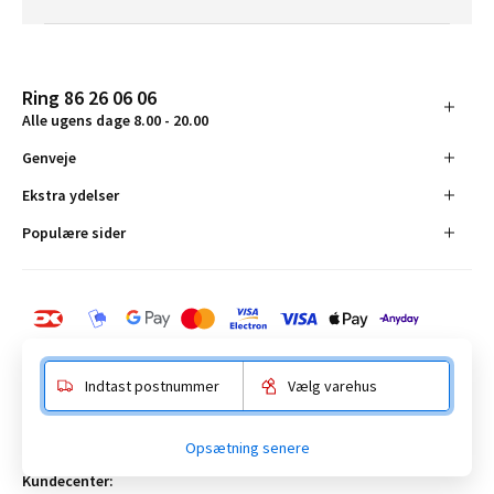
Ring 86 26 06 06
Alle ugens dage 8.00 - 20.00
Genveje
Ekstra ydelser
Populære sider
Indtast postnummer
Vælg varehus
BAUHAUS Danmark A/S:
Opsætning senere
Anelystparken 16, 8381 Tilst. CVR-nummer 19555305
Kundecenter: