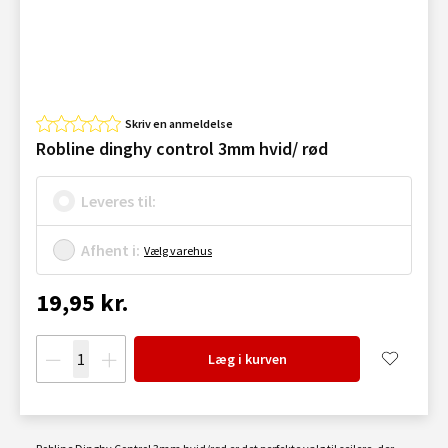
Skriv en anmeldelse
Robline dinghy control 3mm hvid/ rød
Leveres til:
Afhent i:
Vælg varehus
19,95 kr.
Læg i kurven