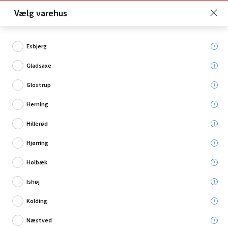
Click & Collect er gratis for Premium medlemmer -
Vælg varehus
Bliv medlem her!
Esbjerg
Gladsaxe
Hvad søger du?
Glostrup
Specialmaling
Herning
Hillerød
Hjørring
Holbæk
Ishøj
Kolding
Næstved