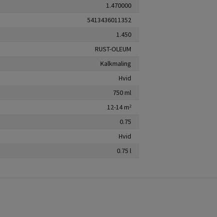
1.470000
5413436011352
1.450
RUST-OLEUM
Kalkmaling
Hvid
750 ml
12-14 m²
0.75
Hvid
0.75 l