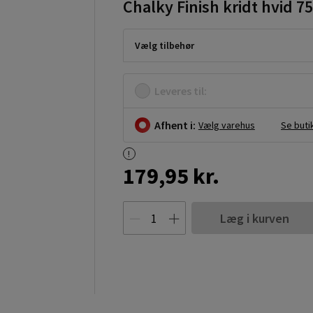
Chalky Finish kridt hvid 7
Vælg tilbehør
Leveres til:
Afhent i:
Vælg varehus
Se buti
179,95 kr.
Læg i kurven