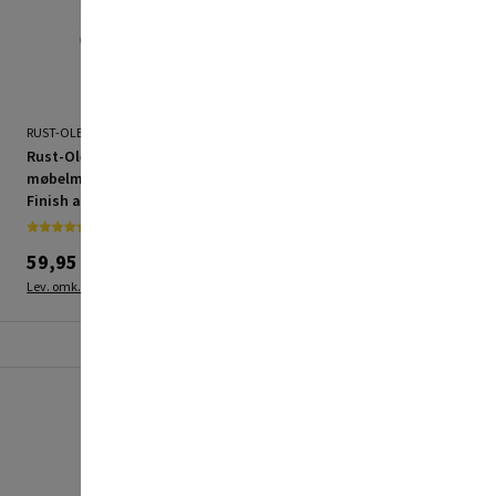
RUST-OLEUM
RUST-OLEUM
Rust-Oleum
Rust-Oleum
møbelmaling Chalky
møbelmaling Chalky
Finish antik hvid 125 ml
Finish Bramwell 750 ml
59,95 kr.
184,95 kr.
Lev. omk. tillægges
Lev. omk. tillægges