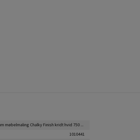
Rust-Oleum møbelmaling Chalky Finish kridt hvid 750 ml
1010441