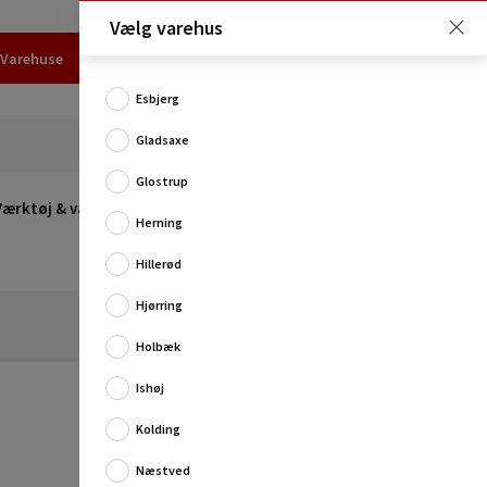
Vælg varehus
Varehuse
Udlejning
Erhverv
Services
Job
Kundecenter
Esbjerg
Gladsaxe
Glostrup
Værktøj & værksted
Opvarmning
Udeleg
Restsalg
Herning
Hillerød
Hjørring
Holbæk
Ishøj
Kolding
Renover og opfrisk dine møbler med denne
Næstved
kalkholdige hvide møbelmaling. Malingen er