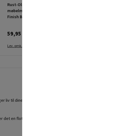
Rust-Oleum
Rust-Oleum
møbelmaling Chalky
møbelmaling Chalky
Finish Bramwell 125 ml
Finish Graphite 125 ml
59,95 kr.
69,95 kr.
Lev. omk. tillægges
Lev. omk. tillægges
r liv til dine gamle møbler.
det en flot fløjlsagtig glans.