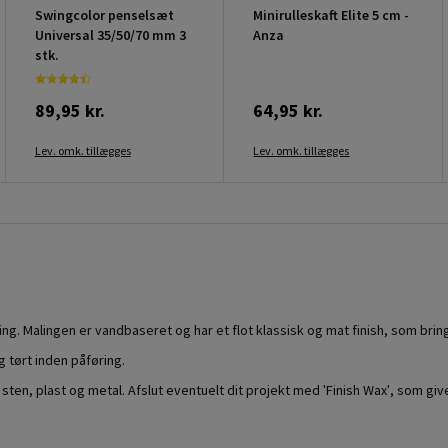
Swingcolor penselsæt
Minirulleskaft Elite 5 cm -
Universal 35/50/70 mm 3
Anza
stk.
89,95 kr.
64,95 kr.
Lev. omk. tillægges
Lev. omk. tillægges
 Malingen er vandbaseret og har et flot klassisk og mat finish, som bringe
g tørt inden påføring.
n, plast og metal. Afslut eventuelt dit projekt med 'Finish Wax', som giver 