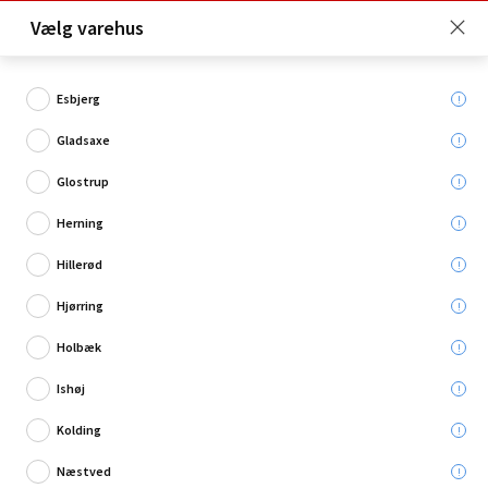
Click & Collect er gratis for Premium medlemmer -
Vælg varehus
Bliv medlem her!
Esbjerg
Gladsaxe
Hvad søger du?
Glostrup
Tuscher
Herning
Hillerød
Restsalg
Hjørring
Holbæk
Ishøj
Kolding
Næstved