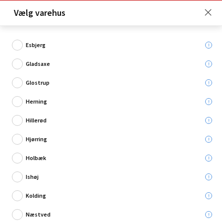
Click & Collect er gratis for Premium medlemmer -
Vælg varehus
Bliv medlem her!
Esbjerg
Gladsaxe
Hvad søger du?
Glostrup
Murmaling
Herning
Hillerød
Hjørring
Holbæk
Ishøj
Kolding
Næstved