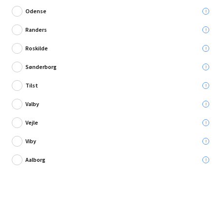
Odense
Randers
Roskilde
Skriv en anmeldelse
Sønderborg
Skalflex Farveprøve Skalcem 100 sølvgrå 200 g
Tilst
Valby
Leveres til:
Vejle
Viby
Afhent i:
Aalborg
29,95 kr.
Læg i kurven