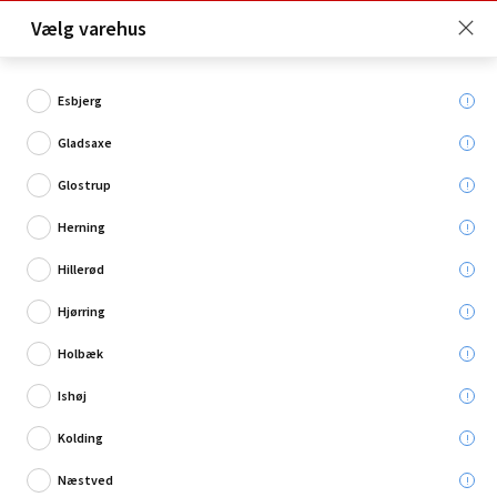
Click & Collect er gratis for Premium medlemmer -
Vælg varehus
Bliv medlem her!
Esbjerg
Gladsaxe
Hvad søger du?
Glostrup
Grunder indendørs
Herning
Hillerød
Hjørring
Holbæk
Ishøj
Kolding
Næstved