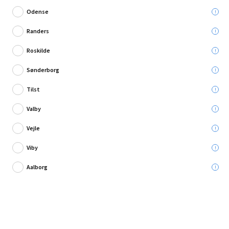
Odense
Randers
Roskilde
Skriv en anmeldelse
Sønderborg
Toiee Special WC rens 1 L
Tilst
Valby
Leveres til:
Vejle
Viby
Afhent i:
Vælg varehus
Se butikslager
Aalborg
69,95 kr.
Læg i kurven