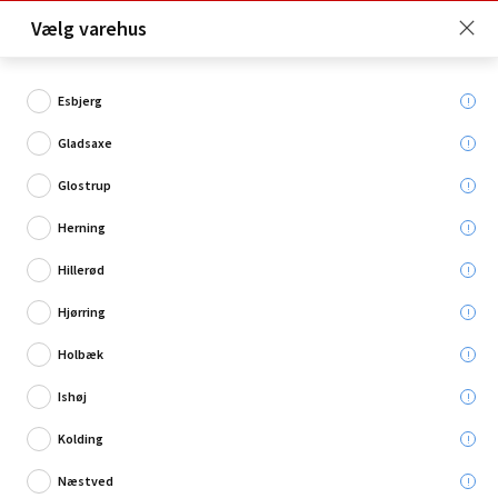
Click & Collect er gratis for Premium medlemmer -
Vælg varehus
Bliv medlem her!
Esbjerg
Gladsaxe
Hvad søger du?
Glostrup
Kemi
Herning
Hillerød
Restsalg
Hjørring
Holbæk
Ishøj
Kolding
Næstved