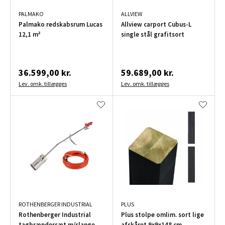
PALMAKO
ALLVIEW
Palmako redskabsrum Lucas
Allview carport Cubus-L
12,1 m²
single stål grafitsort
36.599,00 kr.
59.689,00 kr.
Lev. omk. tillægges
Lev. omk. tillægges
ROTHENBERGER INDUSTRIAL
PLUS
Rothenberger Industrial
Plus stolpe omlim. sort lige
tagbrændersæt m/slange
afskåret 9x9x148 cm