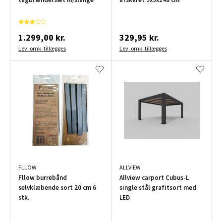
1.299,00 kr.
329,95 kr.
Lev. omk. tillægges
Lev. omk. tillægges
FLLOW
ALLVIEW
Fllow burrebånd
Allview carport Cubus-L
selvklæbende sort 20 cm 6
single stål grafitsort med
stk.
LED