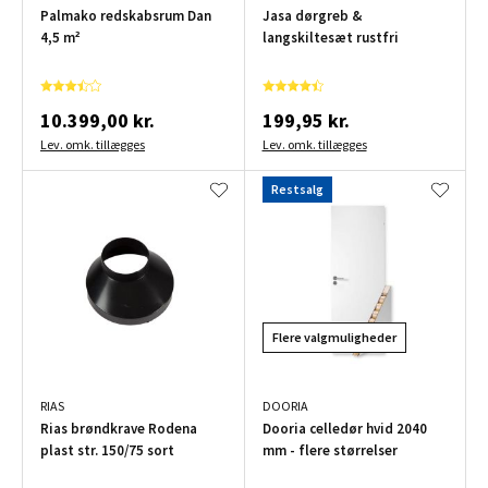
Palmako redskabsrum Dan
Jasa dørgreb &
4,5 m²
langskiltesæt rustfri
10.399,00 kr.
199,95 kr.
Lev. omk. tillægges
Lev. omk. tillægges
Restsalg
Flere valgmuligheder
RIAS
DOORIA
Rias brøndkrave Rodena
Dooria celledør hvid 2040
plast str. 150/75 sort
mm - flere størrelser