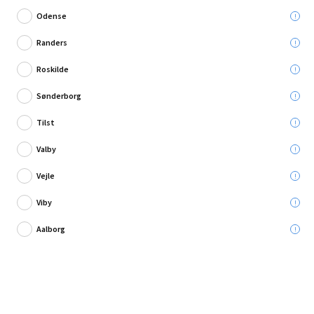
Odense
Randers
Roskilde
2 anmeldelse
Sønderborg
Træbetonskrue hvid 5,0x45 mm 100 stk.
Tilst
Valby
Leveres til:
Vejle
Viby
Afhent i:
Aalborg
135,00 kr.
Læg i kurven