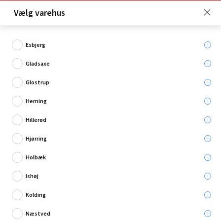
Click & Collect er gratis for Premium medlemmer -
Vælg varehus
Bliv medlem her!
Esbjerg
Gladsaxe
Hvad søger du?
Glostrup
Træbeton
Herning
Hillerød
Hjørring
Holbæk
Ishøj
Kolding
Næstved