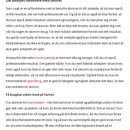
Gør arbejdet nemmere med skinner
Som sagt er en af fordelene ved at benytte skinner til dit arbejde, at du kan opnå
et flot resultat, der ser helt professionelt ud. Og så er det jo også en klar fordel, at
du kan opnå dette resultat nemmere og hurtigere, når du benytter dig af det
rette
værktøj
i form af skinner. Men det er ikke det eneste, du kan glæde dig ved,
når du tager en skinne i brug. For den måske allerbedste fordel ved det resultat,
du opnår ved hjælp af skinnen, er, at dit arbejde også kan holde i længere tid.
Altså behøver du ikke at frygte, at du om allerede et par måneder eller et halvt år
skal gøre arbejdet om igen.
At benytte det rette
murerværktøj
er dermed alfa og omega, når du vil opnå
professionelle resultat. Det gælder både, hvis du rent faktisk arbejder i branchen,
men også hvis du blot er en gør-det-selv-type. For selvom du måske kan finde et
billigt alternativ, så vil det ofte kunne ses på resultatet. Og blot fordi du har en
tommestok til
opmåling
, der er god til længder og højder, betyder det ikke, at den
kan erstatte en skinne.
Få brugbar viden med på farten
Fra skinner til
murerbaljer
– når det kommer til solidt og pålideligt udstyr til dine
gør-det-selv-projekter, så kan du finde det hele hos BAUHAUS. Det er smart, hvis
du måske ikke har så meget erfaring på området endnu, da du nemt kan finde
alle dine fornødenheder ét sted. Og så kan du samtidig få dig en god snak med
en af vores medarbejdere. På den måde kan du føle dig bedre klædt på til