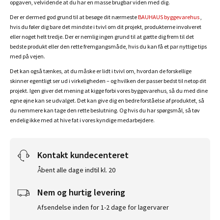
opgaven, velvidende at du har en masse brugbar viden med dig.
Der er dermed god grund til at besøge dit nærmeste
BAUHAUS byggevarehus
,
hvis du føler dig bare det mindste i tvivl om dit projekt, produkterne involveret
eller noget helt tredje. Der er nemlig ingen grund til at gætte dig frem til det
bedste produkt eller den rette fremgangsmåde, hvis du kan få et par nyttige tips
med på vejen.
Det kan også tænkes, at du måske er lidt i tvivl om, hvordan de forskellige
skinner egentligt ser ud i virkeligheden – og hvilken der passer bedst til netop dit
projekt. Igen giver det mening at kigge forbi vores byggevarehus, så du med dine
egne øjne kan se udvalget. Det kan give dig en bedre forståelse af produktet, så
du nemmere kan tage den rette beslutning. Og hvis du har spørgsmål, så tøv
endelig ikke med at hive fat i vores kyndige medarbejdere.
Kontakt kundecenteret
Åbent alle dage indtil kl. 20
Nem og hurtig levering
Afsendelse inden for 1-2 dage for lagervarer