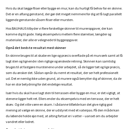
Hvis du skal lægge fliser eller bygge en mur, kan du hurtigt få behov for en skinne.
Det er en aflang genstand, der gør det meget nemmere for dig at få lagt parallelt
liggende genstande såsom fliser eller mursten.
Hos BAUHAUS tilbyder vi flere forskellige skinner til mureropgaver, der kan
komme dig til gode. Vælg eksempelvis mellem flere størrelser, længder og
materialer, der alle er velegnede til byggeopgaver.
Opnå det bedste resultat med skinner
En skinne bruges til at skabe en lige og præcis overflade på et murværk samt at få
lagt sten og lignende i den rigtige og ønskede retning. Skinnen kan samtidig
bruges til at fastgøre murstenene under arbejdet, så de ligger tæt og lige præcis,
som du ønsker det. Sådan opnår du nemt et resultat, der ser helt professionelt
ud. Det er nemlig ikke uden grund, at murere også benytter dig af skinner, da de
har en stor betydning for det endelige resultat.
Især hvis du skal have lagt sten til terrassen eller bygge en mur, er det vigtigt, at
stenene ligger helt ret. Ellers ender du eksempelvis med en terrasse, der er helt
skæv. Og det ville være en skam. I sådanne tilfælde kan det give rigtig god
mening at vælge en skinne, der er udstyret med et vaterpas. På den måde kan
du løbende holde øje med, at alting fortsat er i vatter – uanset om du arbejder
vandret eller lodret.