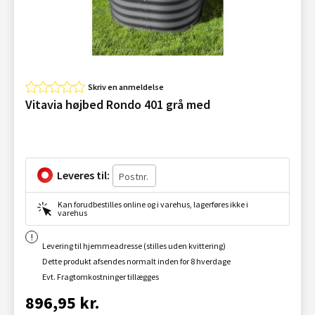
Skriv en anmeldelse
Vitavia højbed Rondo 401 grå med
Leveres til:
Kan forudbestilles online og i varehus, lagerføres ikke i
varehus
Levering til hjemmeadresse (stilles uden kvittering)
Dette produkt afsendes normalt inden for 8 hverdage
Evt. Fragtomkostninger tillægges
896,95 kr.