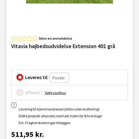
Skriv en anmeldelse
Vitavia højbedsudvidelse Extension 401 grå
Leveres til:
Afhent i:
Vælg varehus
Levering til hjemmeadresse (stilles uden kvittering)
Dette produkt afsendes normalt inden for 8 hverdage
Evt. Fragtomkostninger tillægges
511,95 kr.