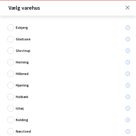
Click & Collect er gratis for Premium medlemmer -
Vælg varehus
Bliv medlem her!
Esbjerg
Gladsaxe
Hvad søger du?
Glostrup
Stegetermometre
Herning
Hillerød
Hjørring
Holbæk
Ishøj
Kolding
Næstved