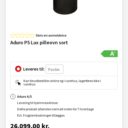
Skriv en anmeldelse
Aduro P5 Lux pilleovn sort
Leveres til:
Kan forudbestilles online og i varehus, lagerføres ikke i
varehus
Aduro A/S
Levering til hjemmeadresse
Dette produkt afsendes normalt inden for 7 hverdage
Evt. Fragtomkostninger tillægges
26.099,00 kr.