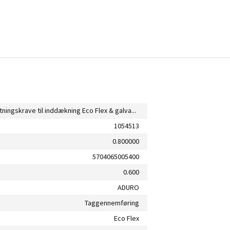
Aduro tætningskrave til inddækning Eco Flex & galvaniseret
1054513
0.800000
5704065005400
0.600
ADURO
Taggennemføring
Eco Flex