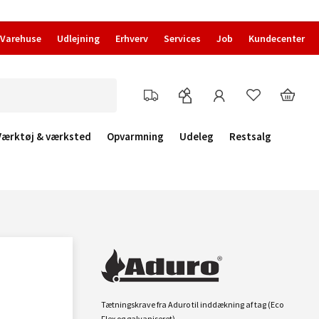
Varehuse
Udlejning
Erhverv
Services
Job
Kundecenter
Værktøj & værksted
Opvarmning
Udeleg
Restsalg
Tætningskrave fra Aduro til inddækning af tag (Eco
Flex og galvaniseret).