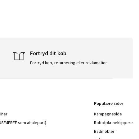
Fortryd dit køb
Fortryd køb, returnering eller reklamation
Populære sider
iner
Kampagneside
a USE4FREE som aftalepart)
Robotplæneklippere
Badmøbler