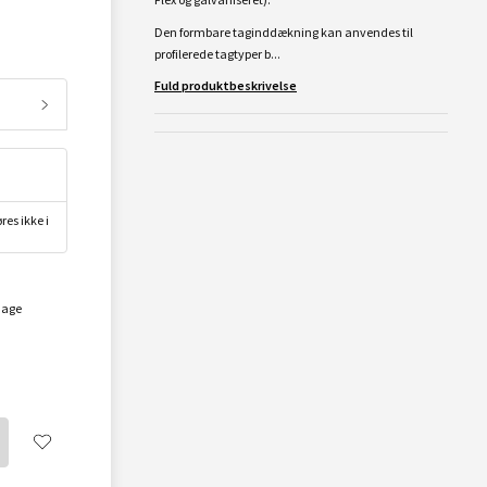
Den formbare taginddækning kan anvendes til
profilerede tagtyper b...
Fuld produktbeskrivelse
res ikke i
dage