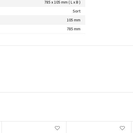
785 x 105 mm ( L x B )
Sort
105 mm
785 mm