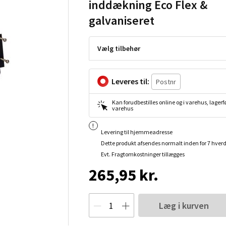
inddækning Eco Flex &
galvaniseret
Vælg tilbehør
Leveres til:
Kan forudbestilles online og i varehus, lagerfø
varehus
Levering til hjemmeadresse
Dette produkt afsendes normalt inden for 7 hver
Evt. Fragtomkostninger tillægges
265,95 kr.
Læg i kurven