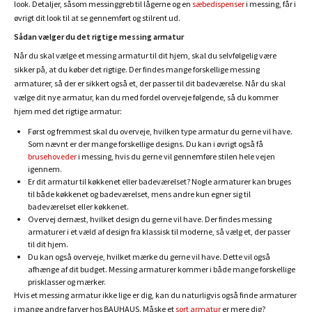
look. Detaljer, såsom messinggreb til lågerne og en
sæbedispenser
i messing, får i
øvrigt dit look til at se gennemført og stilrent ud.
Sådan vælger du det rigtige messing armatur
Når du skal vælge et messing armatur til dit hjem, skal du selvfølgelig være
sikker på, at du køber det rigtige. Der findes mange forskellige messing
armaturer, så der er sikkert også et, der passer til dit badeværelse. Når du skal
vælge dit nye armatur, kan du med fordel overveje følgende, så du kommer
hjem med det rigtige armatur:
Først og fremmest skal du overveje, hvilken type armatur du gerne vil have.
Som nævnt er der mange forskellige designs. Du kan i øvrigt også få
brusehoveder
i messing, hvis du gerne vil gennemføre stilen hele vejen
igennem.
Er dit armatur til køkkenet eller badeværelset? Nogle armaturer kan bruges
til både køkkenet og badeværelset, mens andre kun egner sig til
badeværelset eller køkkenet.
Overvej dernæst, hvilket design du gerne vil have. Der findes messing
armaturer i et væld af design fra klassisk til moderne, så vælg et, der passer
til dit hjem.
Du kan også overveje, hvilket mærke du gerne vil have. Dette vil også
afhænge af dit budget. Messing armaturer kommer i både mange forskellige
prisklasser og mærker.
Hvis et messing armatur ikke lige er dig, kan du naturligvis også finde armaturer
i mange andre farver hos BAUHAUS. Måske et
sort armatur
er mere dig?