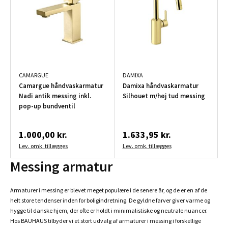
CAMARGUE
DAMIXA
Camargue håndvaskarmatur
Damixa håndvaskarmatur
Nadi antik messing inkl.
Silhouet m/høj tud messing
pop-up bundventil
1.000,00 kr.
1.633,95 kr.
Lev. omk. tillægges
Lev. omk. tillægges
Messing armatur
Armaturer i messing er blevet meget populære i de senere år, og de er en af de
helt store tendenser inden for boligindretning. De gyldne farver giver varme og
hygge til danske hjem, der ofte er holdt i minimalistiske og neutrale nuancer.
Hos BAUHAUS tilbyder vi et stort udvalg af armaturer i messing i forskellige