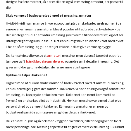
designs fra flere mærker, så der er sikkert også et messing armatur, der passer til
dig.
Skab varme på badeværelset med et messing armatur
Hvidt-i-hvidt har i mange år været populært på danske badeværelser, men i de
senere år er messing armaturer blevet populære til at bryde det hvide look - og
det ser elegant ud! Et armatur i messing giver varme til badeværelset, og det ser
utroligt elegant og luksuriøst ud. Det kan hurtigt blive en anelse koldt med hvidt-
i-hvidt, så messing- og gulddetaljer er ideelle til at give varme og hygge.
Du kan selvfølgelig vælge et
armatur
i messing, men du også tage det et skridt
længere og få
håndklædekroge
,
dørgreb
og andre små detaljer i messing. Det
giver smukke, gyldne detaljer, der er nemme at integrere.
Gyldne detaljer i køkkenet
I lighed med at du kan skabe varme på badeværelset med et armatur i messing,
kan du selvfølgelig gøre det samme i køkkenet. Vi har naturligvis også armaturer
i messing, du kan pryde dit køkken med. Køkkenet kan nemt komme til at
fremstå en anelse kedeligt og industrielt. Her kan messing være med til at give
personlighed og varme til køkkenet. Et messing armatur er en nem og
budgetvenlig måde at integrere en gylden detalje i køkkenet.
Du kan naturligvis også beklæde væggene med fliser, billeder og lignende for et
mere personligt look. Messing er perfekt til at give et mere eksklusivt og luksuriøst