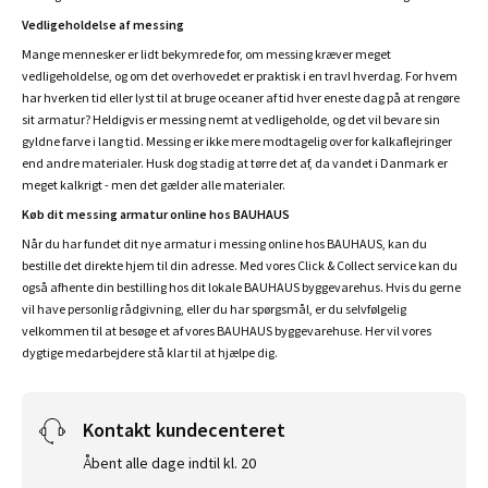
Vedligeholdelse af messing
Mange mennesker er lidt bekymrede for, om messing kræver meget
vedligeholdelse, og om det overhovedet er praktisk i en travl hverdag. For hvem
har hverken tid eller lyst til at bruge oceaner af tid hver eneste dag på at rengøre
sit armatur? Heldigvis er messing nemt at vedligeholde, og det vil bevare sin
gyldne farve i lang tid. Messing er ikke mere modtagelig over for kalkaflejringer
end andre materialer. Husk dog stadig at tørre det af, da vandet i Danmark er
meget kalkrigt - men det gælder alle materialer.
Køb dit messing armatur online hos BAUHAUS
Når du har fundet dit nye armatur i messing online hos BAUHAUS, kan du
bestille det direkte hjem til din adresse. Med vores Click & Collect service kan du
også afhente din bestilling hos dit lokale BAUHAUS byggevarehus. Hvis du gerne
vil have personlig rådgivning, eller du har spørgsmål, er du selvfølgelig
velkommen til at besøge et af vores BAUHAUS byggevarehuse. Her vil vores
dygtige medarbejdere stå klar til at hjælpe dig.
Kontakt kundecenteret
Åbent alle dage indtil kl. 20