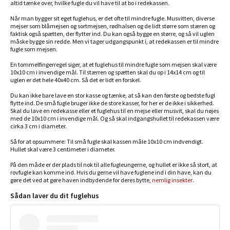
altid tænke over, hvilke fugle du vil have til at bo i redekassen.
Når man bygger sit eget fuglehus, er det ofte til mindre fugle. Musvitten, diverse
mejser som blåmejsen og sortmejsen, rødhalsen og de lidt større som stæren og
faktisk også spætten, der flytter ind. Du kan også bygge en større, og så vil uglen
måske bygge sin redde. Men vi tager udgangspunkt i, at redekassen er til mindre
fugle som mejsen.
En tommelfingerregel siger, at et fuglehus til mindre fugle som mejsen skal være
10x10 cm i invendige mål. Til stærren og spætten skal du op i 14x14 cm og til
uglen er det hele 40x40 cm. Så det er lidt en forskel.
Du kan ikke bare lave en stor kasse og tænke, at så kan den første og bedste fugl
flytte ind. De små fugle bruger ikke de store kasser, for her er de ikke i sikkerhed.
Skal du lave en redekasse eller et fuglehus til en mejse eller musvit, skal du nøjes
med de 10x10 cm i invendige mål. Og så skal indgangshullet til redekassen være
cirka 3 cm i diameter.
Så for at opsummere: Til små fugle skal kassen måle 10x10 cm indvendigt.
Hullet skal være 3 centimeter i diameter.
På den måde er der plads til nok til alle fugleungerne, og hullet er ikke så stort, at
rovfugle kan komme ind. Hvis du gerne vil have fuglene ind i din have, kan du
gøre det ved at gøre haven indbydende for deres bytte,
nemlig insekter
.
Sådan laver du dit fuglehus