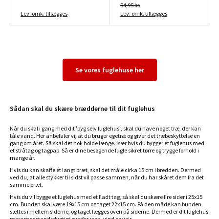
84,95 kr.
Lev. omk. tillægges
Lev. omk. tillægges
Se vores fuglehuse her
Sådan skal du skære brædderne til dit fuglehus
Når du skal i gang med dit ‘byg selv fuglehus’, skal du have noget træ, der kan
tåle vand. Her anbefaler vi, at du bruger egetræ og giver det træbeskyttelse en
gang om året. Så skal det nok holde længe. Især hvis du bygger et fuglehus med
et stråtag og tagpap. Så er dine besøgende fugle sikret tørre og trygge forhold i
mange år.
Hvis du kan skaffe ét langt bræt, skal det måle cirka 15 cm i bredden. Dermed
ved du, at alle stykker til sidst vil passe sammen, når du har skåret dem fra det
samme bræt.
Hvis du vil bygge et fuglehus med et fladt tag, så skal du skære fire sider i 25x15
cm. Bunden skal være 19x15 cm og taget 22x15 cm. På den måde kan bunden
sættes i mellem siderne, og taget lægges oven på siderne. Dermed er dit fuglehus
mere modstandsdygtigt overfor regn, vind og vejr.