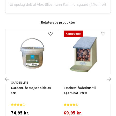
Et opslag delt af Alex Bliesmann Kammersgaard (@tomrerfar)
Relaterede produkter
Kampagne
GARDEN LIFE
GardenLife mejsebolde 30
Esschert foderhus til
stk.
egern naturtræ
74,95 kr.
69,95 kr.