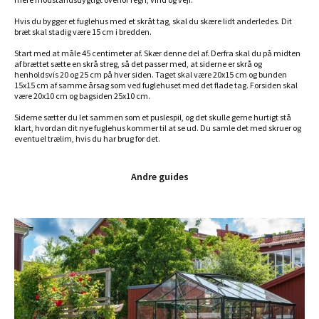
Hvis du bygger et fuglehus med et skråt tag, skal du skære lidt anderledes. Dit
bræt skal stadig være 15 cm i bredden.
Start med at måle 45 centimeter af. Skær denne del af. Derfra skal du på midten
af brættet sætte en skrå streg, så det passer med, at siderne er skrå og
henholdsvis 20 og 25 cm på hver siden. Taget skal være 20x15 cm og bunden
15x15 cm af samme årsag som ved fuglehuset med det flade tag. Forsiden skal
være 20x10 cm og bagsiden 25x10 cm.
Siderne sætter du let sammen som et puslespil, og det skulle gerne hurtigt stå
klart, hvordan dit nye fuglehus kommer til at se ud. Du samle det med skruer og
eventuel trælim, hvis du har brug for det.
Andre guides