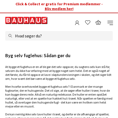
Click & Collect er gratis for Premium medlemmer -
Bliv medlem her!
Hvad søger du?
Byg selv fuglehus: Sådan gør du
At bygge et fuglehus er en af de gør det selv-opgaver, du sagtens selv kan stå for,
selvom du ikke har erfaring med at bygge noget som helst. Det er også noget af
det første, du får til opgave at lave i sløjdundervisningen i skolen, og det siger lidt
om, hvor svært det bør være at bygge et fuglehus selv.
Men hvorfor overhovedet bygge et fuglehus selv? I Danmark er der mange
fuglearter, der er hulrugende. Det vil sige, at de søger efter huller i træer, hvor de
kan bygge deres rede. Altså en naturlig redekasse. De huller er enten opstået
naturligt, eller ved at en spætte har hakket hul i træet. Når spætten er færdig med
hullet, så overtager den hulrugende fugl - det kan være en hvilken som helst
mejse eller en musvit.
De kan nemlig ikke selv lave huller i træet, og derfor er de afhængige af spætter,