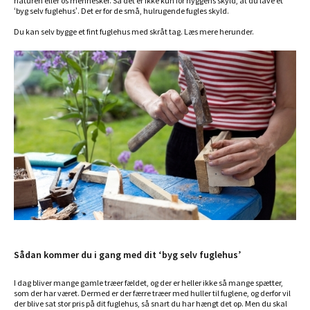
naturen eller os mennesker. Så det er ikke kun for hyggens skyld, at du lave et
‘byg selv fuglehus’. Det er for de små, hulrugende fugles skyld.
Du kan selv bygge et fint fuglehus med skråt tag. Læs mere herunder.
Sådan kommer du i gang med dit ‘byg selv fuglehus’
I dag bliver mange gamle træer fældet, og der er heller ikke så mange spætter,
som der har været. Dermed er der færre træer med huller til fuglene, og derfor vil
der blive sat stor pris på dit fuglehus, så snart du har hængt det op. Men du skal