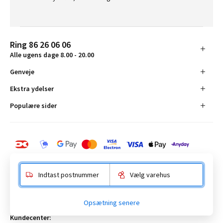
Ring 86 26 06 06
Alle ugens dage 8.00 - 20.00
Genveje
Ekstra ydelser
Populære sider
Indtast postnummer
Vælg varehus
BAUHAUS Danmark A/S:
Opsætning senere
Anelystparken 16, 8381 Tilst. CVR-nummer 19555305
Kundecenter: