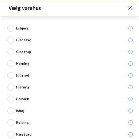
Click & Collect er gratis for Premium medlemmer -
Vælg varehus
Bliv medlem her!
Esbjerg
Gladsaxe
Hvad søger du?
Glostrup
Fugepistoler
Herning
Hillerød
Hjørring
Holbæk
Ishøj
Kolding
Næstved