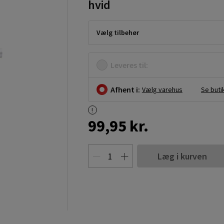
hvid
Vælg tilbehør
Leveres til:
Afhent i:
Vælg varehus
Se buti
99,95 kr.
Læg i kurven