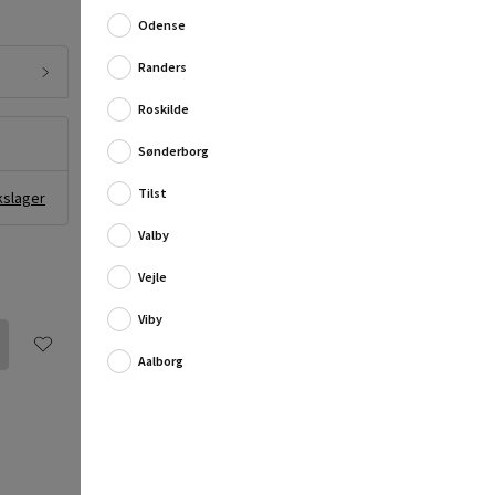
Markeren er med rund spids og er permanent...
Odense
Fuld produktbeskrivelse
Randers
Roskilde
Sønderborg
Tilst
kslager
Valby
Vejle
Viby
Aalborg