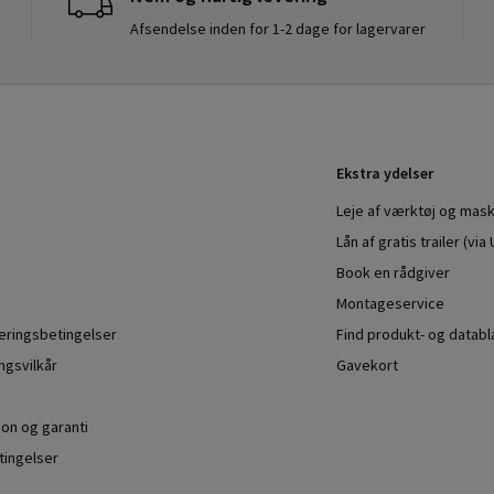
Afsendelse inden for 1-2 dage for lagervarer
Ekstra ydelser
Leje af værktøj og mask
Lån af gratis trailer (vi
Book en rådgiver
Montageservice
veringsbetingelser
Find produkt- og datab
ngsvilkår
Gavekort
ion og garanti
ingelser