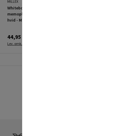
MILLEX
EDDING
Whiteboardpen
Edding 750 paint marker
memoplan på kort 2 stk
hvid
hvid - Millex
44,95 kr.
99,95 kr.
Lev. omk. tillægges
Lev. omk. tillægges
Fortryd dit køb