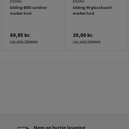
EDDING
EDDING
Edding 8055 outdoor
Edding 90 glassboard
marker hvid
marker hvid
69,95 kr.
20,00 kr.
Lev. omk. tillægges
Lev. omk. tillægges
Nem og hurtig levering