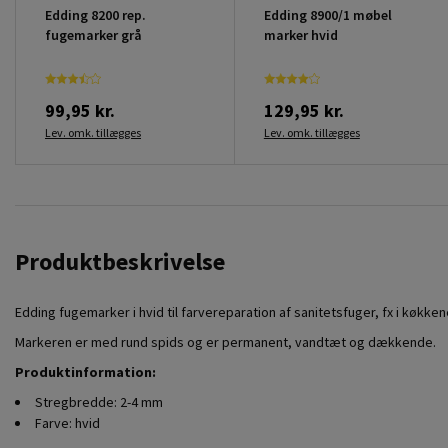
Edding 8200 rep.
Edding 8900/1 møbel
fugemarker grå
marker hvid
99,95 kr.
129,95 kr.
Lev. omk. tillægges
Lev. omk. tillægges
Produktbeskrivelse
Edding fugemarker i hvid til farvereparation af sanitetsfuger, fx i køkk
Markeren er med rund spids og er permanent, vandtæt og dækkende.
Produktinformation:
Stregbredde: 2-4 mm
Farve: hvid