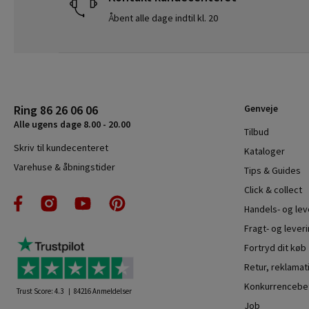
Åbent alle dage indtil kl. 20
Ring 86 26 06 06
Genveje
Alle ugens dage 8.00 - 20.00
Tilbud
Skriv til kundecenteret
Kataloger
Varehuse & åbningstider
Tips & Guides
Click & collect
Handels- og le
Fragt- og leveri
Fortryd dit køb
Retur, reklamat
Konkurrencebet
Trust Score:
4.3
84216
Anmeldelser
Job