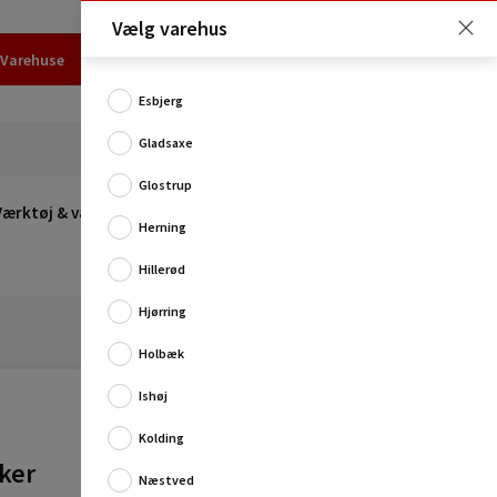
Vælg varehus
Varehuse
Udlejning
Erhverv
Services
Job
Kundecenter
Esbjerg
Gladsaxe
Glostrup
Værktøj & værksted
Opvarmning
Udeleg
Restsalg
Herning
Hillerød
Hjørring
Holbæk
Ishøj
Kolding
Edding fugemarker i hvid til farvereparation af
ker
Næstved
sanitetsfuger, fx i køkkenet og på badeværelset.