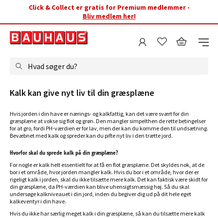
Click & Collect er gratis for Premium medlemmer -
Bliv medlem her!
Hvad søger du?
Kalk kan give nyt liv til din græsplæne
Hvis jorden i din have er nærings- og kalkfattig, kan det være svært for din
græsplæne at vokse sig flot og grøn. Den mangler simpelthen de rette betingelser
for at gro, fordi PH-værdien er for lav, men der kan du komme den til undsætning.
Bevæbnet med kalk og spreder kan du pifte nyt liv i den trætte jord.
Hvorfor skal du sprede kalk på din græsplæne?
For nogle er kalk helt essentielt for at få en flot græsplæne. Det skyldes nok, at de
bor i et område, hvor jorden mangler kalk. Hvis du bor i et område, hvor der er
rigeligt kalk i jorden, skal du ikke tilsætte mere kalk. Det kan faktisk være skidt for
din græsplæne, da PH-værdien kan blive uhensigtsmæssig høj. Så du skal
undersøge kalkniveauet i din jord, inden du begiver dig ud på dit hele eget
kalkeventyr i din have.
Hvis du ikke har særlig meget kalk i din græsplæne, så kan du tilsætte mere kalk