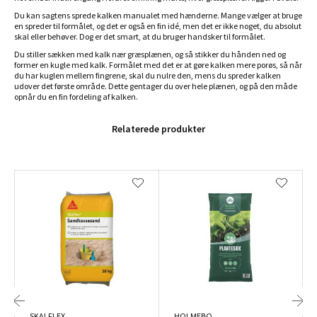
Du kan sagtens sprede kalken manualet med hænderne. Mange vælger at bruge
en spreder til formålet, og det er også en fin idé, men det er ikke noget, du absolut
skal eller behøver. Dog er det smart, at du bruger handsker til formålet.
Du stiller sækken med kalk nær græsplænen, og så stikker du hånden ned og
former en kugle med kalk. Formålet med det er at gøre kalken mere porøs, så når
du har kuglen mellem fingrene, skal du nulre den, mens du spreder kalken
udover det første område. Dette gentager du over hele plænen, og på den måde
opnår du en fin fordeling af kalken.
Relaterede produkter
SKALFLEX
HOLMEBO