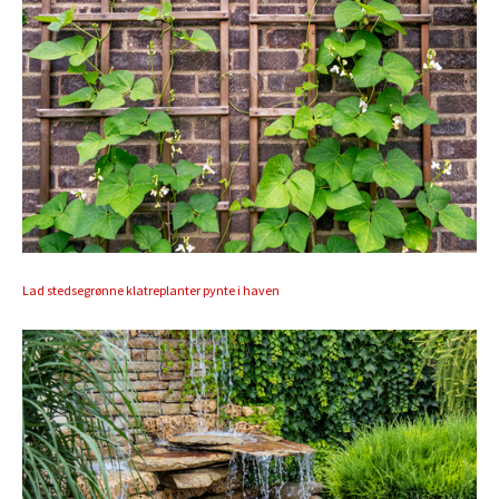
Lad stedsegrønne klatreplanter pynte i haven