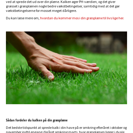
ved at sprede det ud over din plæne. Kalken øger PH-værdien, og det giver
græsset i græsplænen nogle bedre vækstbetingelser, samtidig med at det gør
vækstbetingelserne for mosset meget dårligere.
Du kan læse mere om,
hvordan du kommer mos i din græsplæne til livs lige her.
Sådan fordeler du kalken på din græsplæne
Det bedste tidspunkt at sprede kalk i din have på er omkring efteråret i oktober og
november indtil engang i foråret omkring marts, hvor græsplænen ligger i dvale.