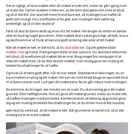
Det er vigtigt, at dine møbler eller dit møbel er helt rent, inden du går i gang med
at male det. Og her snakker vi ikke om, at det bare skal gøres rent med en klud,
og så er det fint. Der skal lidt mere til end bare det, så malingen kan hæfte så
godt som muligt. Hvis overfladen er for glat, kan malingen ikke sætte sig
ordentligt, og så vil den skalle af.
Først så skal du fjerne skidt og snavs fra dit møbel. Her bruger du enten en børste
eller en klud og noget grundrens. Hele møblet skal vaskes grundigt, så fedt, snavs
og skidt kommer af. Husk at komme godt omkring alle sider af dit møbel.
Når dit møbel er tørt, er det tid til, at
du skal slibe det
. Og det gælder både
møbler i træ
og metal. Fremgangsmåden er den samme. Du skal bare slibe med
let hånd, så overfladen på møblet bliver mat. Brug meget fint sandpapir til at
slibe dit møbel med, så du ikke skader møblet, men stadig giver din maling de
bedste forudsætninger for at hæfte.
Og husk så at tørre godt efter, når du har slebet. Slibestøvet er ikke noget, du vil
have mellem maling og dit møbel. Her kan du med fordel bruge en opvredet klud
til at fjerne støvet med. Lad igen dit møbel tørre, før du går videre med malingen.
Nu kommer du til noget, der minder om at male. Du skal nemlig give dit møbel
grunder. Eller hæftegrunder. Hvis du giver dit møbel grunder, inden du maler det,
så hæfter malingen markant bedre. Kombinationen af slibning og grunder giver
dig og din maling de bedste forudsætninger for, at du ender med et flot resultat.
Igen skal du vente på, at dit møbel er tørt. Når grunderen er tørret ind, så er det
endelig tid til at male møblet.