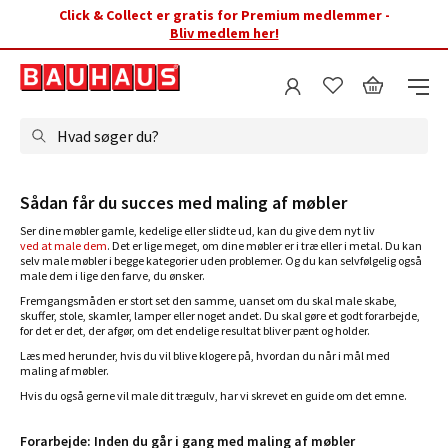
Click & Collect er gratis for Premium medlemmer -
Bliv medlem her!
Hvad søger du?
Sådan får du succes med maling af møbler
Ser dine møbler gamle, kedelige eller slidte ud, kan du give dem nyt liv
ved at male dem
. Det er lige meget, om dine møbler er i træ eller i metal. Du kan
selv male møbler i begge kategorier uden problemer. Og du kan selvfølgelig også
male dem i lige den farve, du ønsker.
Fremgangsmåden er stort set den samme, uanset om du skal male skabe,
skuffer, stole, skamler, lamper eller noget andet. Du skal gøre et godt forarbejde,
for det er det, der afgør, om det endelige resultat bliver pænt og holder.
Læs med herunder, hvis du vil blive klogere på, hvordan du når i mål med
maling af møbler.
Hvis du også gerne vil male dit trægulv, har vi skrevet en guide om det emne.
Forarbejde: Inden du går i gang med maling af møbler