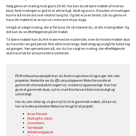
Vælg gerne en maling med glans 20-60. Her kan du let tørre møblet af med en
klud, fordi malingen er god til at afvise fugt, skidt og snavs. Desuden vil malingen
kunne stå imod slid over relativt lang tid. Og det er jo en fordel, når du gerne vil
have dit møbel til at se nyt ud i mere end et par dage.
Undgå at vælge maling, der er for tynd, for så risikerer du, at din maling løber. Og
det kan du se efterfølgende på dit møbel.
Til større møbler kan du fint male med en malerrulle, men til mindre møbler skal
du have fat i en god pensel. Mal altid med lange, blød strøg og undgå for tykke lag
ad gangen. Vær opmærksom på, om du har valgt en maling, der efterfølgende
skal have lak for at kunne blive siddende.
På #mitbauhausprojekt kan du finde inspiration til egne gør-det-selv
projekter. Nedenfor ser du @Luksuslopperen Rikke forvandle et
gammelt vitrineskab til noget nyt, moderne og personligt. Hun har
givet et gammelt skab, nyt liv med fine farver både indvendigt og
udvendigt.
Har du selv idéer og vil give nyt liv til et gammelt møbel, så kan du
her se hvilke produkter Rikke har brugt til sit projekt.
Anza Pensler
Maling fra Jotun
Grundrens
Sandpapir
Afdækningsplast