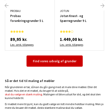
PROBAU
JOTUN
Probau
Jotun Knast- og
forankringsgrunder 5 L
Spærregrunder 9 L
89,95 kr.
1.449,00 kr.
Lev. omk. tillægges
Lev. omk. tillægges
Find vores udvalg af grunder
Så er det tid til maling af møbler
Når grunderen er tør, så kan du gå i gang med at male dine møbler. Eller dit
møbel. Hvis det er et møbel, du bruger til at sidde på,
skal du vælge en stærk maling
. Malingen vil blive udsat for slid, og det skal den
kunne holde til.
Er møblet mere til pynt, kan du godt vælge en lidt mindre holdbar maling. Men jo
mere du bruger dit møbel, desto stærkere maling skal du vælge.