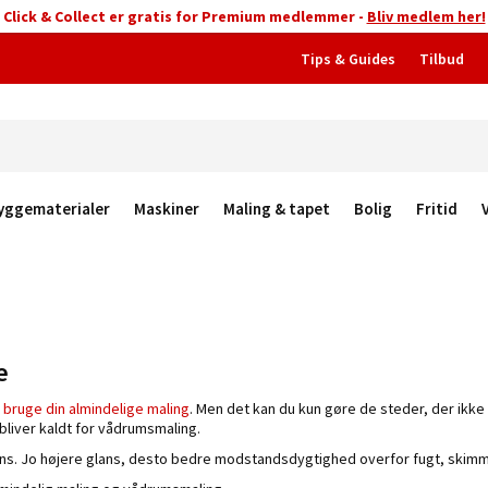
Click & Collect er gratis for Premium medlemmer -
Bliv medlem her!
Tips & Guides
Tilbud
yggematerialer
Maskiner
Maling & tapet
Bolig
Fritid
e
 bruge din almindelige maling
. Men det kan du kun gøre de steder, der ikke b
liver kaldt for vådrumsmaling.
lans. Jo højere glans, desto bedre modstandsdygtighed overfor fugt, skim