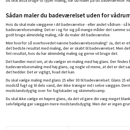
Du skal altså bruge to typer maling, når du maler på dit badeværelse: 
Sådan maler du badeværelset uden for vådru
Hvis du skal male væggene i dit badeværelse - eller andet vådrum - så 
badeværelsesmaling. Det er i og for sig på mange måder det samme so
godt bruge almindelig maling, når du maler dit badeværelse.
Men hvorfor så overhovedet nævne badeværelsesmaling? Ja, det er et g
det bedste resultat med maling, der er skabt til badeværelset. Men det 
fint resultat, hvis du har almindelig maling og gerne vil bruge det.
Det handler mest om, at du vælger en maling med høj glans. Der findes
badeværelsesmaling med høj glans, og nogle vil mene, at det er det sam
det hedder. Det er vigtigt, hvad det kan.
Du skal vælge maling med glans 25 eller 30 til badeværelset. Glans 25 el
modstå fugt og til dels vand, der ikke trænger ind i selve væggen. D
modstandsdygtig over for fugtskader og skimmelsvamp.
Du skal ikke vælge en højere glans, da det vil gøre din væg meget blan
selvfølgelig gør væggen mere modstandsdygtig. Men der er ingen grund