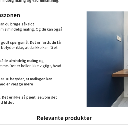
Almindelig maling og vådrumsmaling.
mszonen
kan du bruge såkaldt
m almindelig maling. Og du kan også
odt spørgsmål. Det er fordi, du får
betyder ikke, at du ikke kan få et
 både almindelig maling og
me. Det er heller ikke vigtigt, hvad
ler 30 betyder, at malingen kan
ermed er vægge mere
k. Det er ikke så pænt, selvom det
 til det.
Relevante produkter