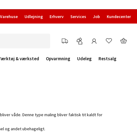
Varehuse
Udlejning
Erhverv
Services
Job
Kundecenter
Værktøj & værksted
Opvarmning
Udeleg
Restsalg
liver våde. Denne type maling bliver faktisk tit kaldt for
mel og andet ubehageligt.