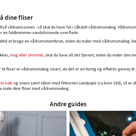
 dine fliser
 altså vådrumszonen - så skal du have fat i såkaldt vådrumsmaling. Vådrumsma
iver en fuldkommen vandafvisende overflade.
 altid at bruge en vådrumsmembran, inden du maler med vådrumsmaling. Det
akker,
mug eller skimmel
, skal du have alt det fjernet, inden du maler de
til fliser er vådrumsmaling smart, da det er en hurtig og effektiv genvej til
te kalk
og snavs samt sliber med finkornet sandpapir (ca korn 180), så er dine
 du male dine fliser med vådrumsmaling.
Andre guides