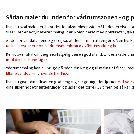
Sådan maler du inden for vådrumszonen - og på
Hvis du skal male der, hvor der for alvor bliver vådt på badeværelset -
fliser. Det er akrylbaseret maling, der, kombineret med polyuretan, g
At den er vandafvisende gør også, at den er nem at rengøre. Men husk
Du kan læse mere om vådrumsmembran og vådrumssikring her.
Derudover skal din væg selvfølgelig være i god stand. Er der skader, h
med dine silikonefuger
.
Vådrumsmaling kan du bruge på både din væg og til maling af fliser. Især 
Eller et andet rum, hvor du har fliser
Hvis du giver dine fliser en god omgang rengøring, der fjerner
det værs
dine fliser noget hæftegrunder og lader det tørre i 12 timer, og så kan