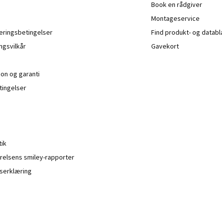
Book en rådgiver
Montageservice
veringsbetingelser
Find produkt- og datab
ngsvilkår
Gavekort
ion og garanti
ingelser
tik
relsens smiley-rapporter
serklæring