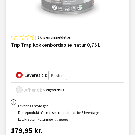
Skriv en anmeldelse
Trip Trap køkkenbordsolie natur 0,75 L
Leveres til:
Afhent i:
Vælg varehus
Leveringsinfo følger
Dette produkt afsendes normalt inden for 5 hverdage
Evt. Fragtomkostninger tillægges
179,95 kr.