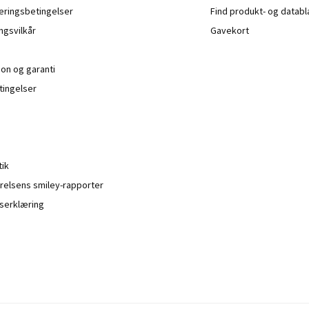
veringsbetingelser
Find produkt- og datab
ngsvilkår
Gavekort
ion og garanti
ingelser
tik
relsens smiley-rapporter
serklæring