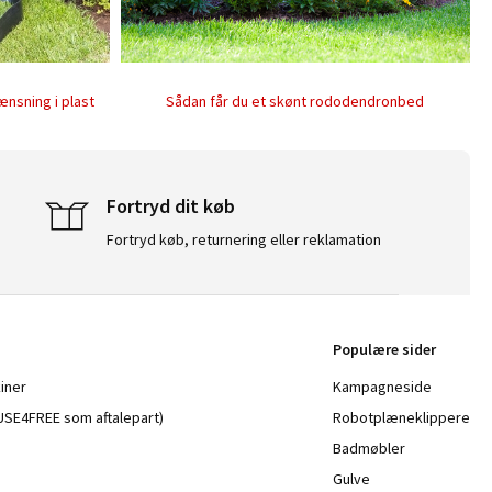
ænsning i plast
Sådan får du et skønt rododendronbed
Fortryd dit køb
Fortryd køb, returnering eller reklamation
Populære sider
iner
Kampagneside
a USE4FREE som aftalepart)
Robotplæneklippere
Badmøbler
Gulve