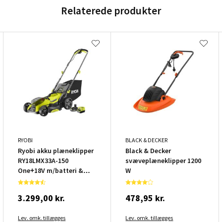
Relaterede produkter
RYOBI
BLACK & DECKER
Ryobi akku plæneklipper
Black & Decker
RY18LMX33A-150
svæveplæneklipper 1200
One+18V m/batteri &
W
lader
3.299,00 kr.
478,95 kr.
Lev. omk. tillægges
Lev. omk. tillægges