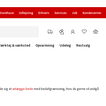
Varehuse
Udlejning
Erhverv
Services
Job
Kundecenter
Værktøj & værksted
Opvarmning
Udeleg
Restsalg
le sig at
anlægge bede
med bedafgrænsning, hvis du gerne vil undgå