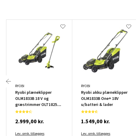
RYOBI
RYOBI
Ryobi plæneklipper
Ryobi akku plæneklipper
OLM1833B 18 V og
OLM1833B One+ 18V
græstrimmer OLT1825M
u/batteri & lader
18 V inkl. batteri og lader
2.999,00 kr.
1.549,00 kr.
Lev. omk. tillægges
Lev. omk. tillægges