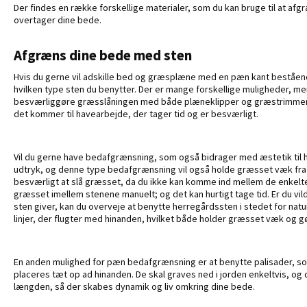
Der findes en række forskellige materialer, som du kan bruge til at af
overtager dine bede.
Afgræns dine bede med sten
Hvis du gerne vil adskille bed og græsplæne med en pæn kant bestående
hvilken type sten du benytter. Der er mange forskellige muligheder, me
besværliggøre græsslåningen med både plæneklipper og græstrimmer, 
det kommer til havearbejde, der tager tid og er besværligt.
Vil du gerne have bedafgrænsning, som også bidrager med æstetik til 
udtryk, og denne type bedafgrænsning vil også holde græsset væk fra 
besværligt at slå græsset, da du ikke kan komme ind mellem de enkelte 
græsset imellem stenene manuelt; og det kan hurtigt tage tid. Er du vil
sten giver, kan du overveje at benytte herregårdssten i stedet for natu
linjer, der flugter med hinanden, hvilket både holder græsset væk og gø
En anden mulighed for pæn bedafgrænsning er at benytte palisader, s
placeres tæt op ad hinanden. De skal graves ned i jorden enkeltvis, og d
længden, så der skabes dynamik og liv omkring dine bede.