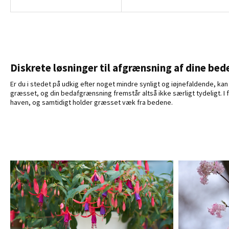
Diskrete løsninger til afgrænsning af dine bed
Er du i stedet på udkig efter noget mindre synligt og iøjnefaldende, k
græsset, og din bedafgrænsning fremstår altså ikke særligt tydeligt. I
haven, og samtidigt holder græsset væk fra bedene.