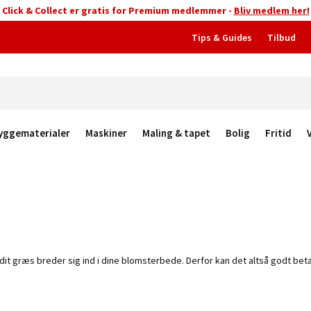
Click & Collect er gratis for Premium medlemmer -
Bliv medlem her!
Tips & Guides
Tilbud
yggematerialer
Maskiner
Maling & tapet
Bolig
Fritid
it græs breder sig ind i dine blomsterbede. Derfor kan det altså godt beta