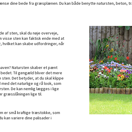
grænse dine bede fra græsplænen. Du kan både benytte natursten, beton, træ
 af sten, skal du nøje overveje,
n visse sten kan faktisk ende med at
hvilket kan skabe udfordringer, når
haven? Natursten skaber et pænt
bedet. Til gengæld bliver det mere
sten. Det betyder, at du skal klippe
d med det naturlige og rå look, som
rsten. De kan nemlig lægges i lige
r græsslåningen lige til.
om er små kraftige træstokke, som
u kan variere dine palisader i