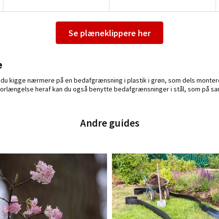
Se plæneklippere her
e
an du kigge nærmere på en bedafgrænsning i plastik i grøn, som dels monter
 forlængelse heraf kan du også benytte bedafgrænsninger i stål, som på sa
Andre guides