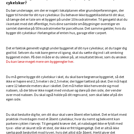
cykelskur?
Du bør undersøge, om der er noget i lokalplanen eller grundejerforeningen, der
ligger til hinder for dit nye cykelskur. Du behøver ikke byggetilladelse til dit skur,
så længe det er tale om et byggeri på under 10 kvadratmeter. Til gengæld skal du
i kontakt med det offentlige, hvis dine samlede småbygninger overstiger en
samlet størrelse på 50 kvadratmeter for parcelhuse. Det samme gælder, hvis du
bygger dit cykelskur i forlængelse af enten hus, garage eller carport.
Det er faktisk generelt vigtigt under byggeriet af dit nye cykelskur, at du tager dig
god tid. Selvom du nok bare gerne vil igang, skal du sætte dig ind i alt omkring
byggeriet inden. På den måde er du sikker på, at resultatet bliver, som du ønsker.
Du kan læse meget mere om byggeregler her
.
Du må gerne bygge dit cykelskur i skel, du skal bare begrænse byggeriet, så det
ikke er højere end 2,5 meter i de 2,5 meter, der ligger tættest på skel. Der må højst
være 12 løbende meters skur i skellet. Det må heller ikke henvende sig mod
naboen, så der bliver ikke noget med vinduer og døre på den side, der vender
over mod naboen. Du skal også holde på dit regnvand, som skal løbe af på din
egen side.
Du skal beslutte dig for, om dit skur skal være åbent eller lukket. Det er klart mest
praktisk i hverdagen med et åbent cykelskur, hvor du nemt og bekvemt kan
parkere cyklen i tørvejr. Til gengæld kræver det, at nabolaget ikke er fyldt med
tyve - eller at skuret står et sted, der ikke er frit tilgængeligt. Det er altså ikke
særlig godt beskyttet mod tyveri, hvis det altid står åbent. Hertil giver det