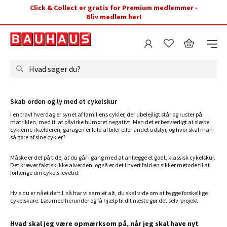
Click & Collect er gratis for Premium medlemmer -
Bliv medlem her!
Hvad søger du?
Skab orden og ly med et cykelskur
I en travl hverdag er synet af familiens cykler, der ubelejligt står og ruster på
matriklen, med til at påvirke humøret negativt. Men det er besværligt at slæbe
cyklerne i kælderen, garagen er fuld af biler eller andet udstyr, og hvor skal man
så gøre af sine cykler?
Måske er det på tide, at du går i gang med at anlægge et godt, klassisk cykelskur.
Det kræver faktisk ikke alverden, og så er det i hvert fald en sikker metode til at
forlænge din cykels levetid.
Hvis du er nået dertil, så har vi samlet alt, du skal vide om at bygge forskellige
cykelskure. Læs med herunder og få hjælp til dit næste gør det selv-projekt.
Hvad skal jeg være opmærksom på, når jeg skal have nyt