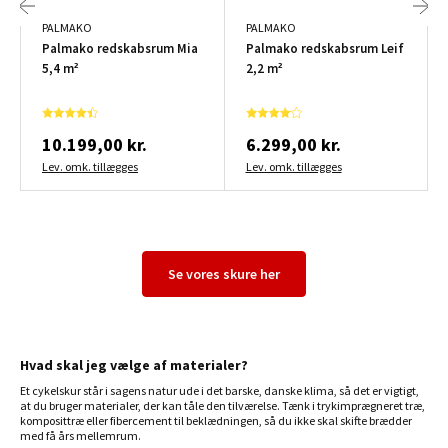
PALMAKO
PALMAKO
Palmako redskabsrum Mia
Palmako redskabsrum Leif
5,4 m²
2,2 m²
10.199,00 kr.
6.299,00 kr.
Lev. omk. tillægges
Lev. omk. tillægges
Se vores skure her
Hvad skal jeg vælge af materialer?
Et cykelskur står i sagens natur ude i det barske, danske klima, så det er vigtigt,
at du bruger materialer, der kan tåle den tilværelse. Tænk i trykimprægneret træ,
komposittræ eller fibercement til beklædningen, så du ikke skal skifte brædder
med få års mellemrum.