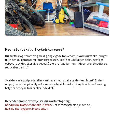
Hvor stort skal dit cykelskur være?
Du bør først og fremmest gøre dig nogle gode tanker om, hvad skuret skal bruges
til, inden du kommer for langt i processen. Skal det udelukkende bruges til at
opbevare cykler, eller ville det også være rart at kunne smide andre remedier og
redskaber derind?
Skal der være god plads, eller kan I leve med, at alle cyklerne står tæt? Er der
nogen, der er tæt på at flyve fra reden, eller er I måske på vej til at blive flere - og
betyder det cykeltrailer eller ladcykel?
Det er de samme overvejelser, du skal foretage dig,
når du skal bygge et anneks i haven
. Det samme gør sig gældende,
hvis du skal bygge et brændeskur
.