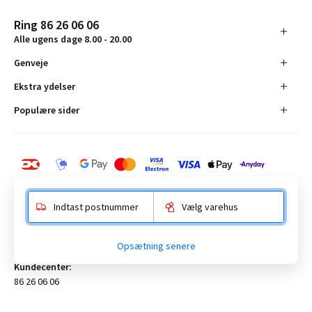
Ring 86 26 06 06
Alle ugens dage 8.00 - 20.00
Genveje
Ekstra ydelser
Populære sider
Indtast postnummer
Vælg varehus
BAUHAUS Danmark A/S:
Opsætning senere
Anelystparken 16, 8381 Tilst. CVR-nummer 19555305
Kundecenter:
86 26 06 06