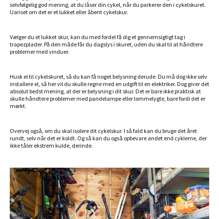
selvfølgelig god mening, at du låser din cykel, når du parkerer den i cykelskuret.
Uanset om det er et lukket eller åbent cykelskur.
Vælger du et lukket skur, kan du med fordel få dig et gennemsigtigt tag i
trapezplader. På den måde får du dagslys i skuret, uden du skal til at håndtere
problemer med vinduer.
Husk el til cykelskuret, så du kan få noget belysning derude. Du må dog ikke selv
installere el, så her vil du skulle regne med en udgift til en elektriker. Dog giver det
absolut bedst mening, at der er belysning i dit skur. Det er bare ikke praktisk at
skulle håndtere problemer med pandelampe eller lommelygte, bare fordi det er
mørkt.
Overvej også, om du skal isolere dit cykelskur. I så fald kan du bruge det året
rundt, selv når det er koldt. Og så kan du også opbevare andet end cyklerne, der
ikke tåler ekstrem kulde, derinde.