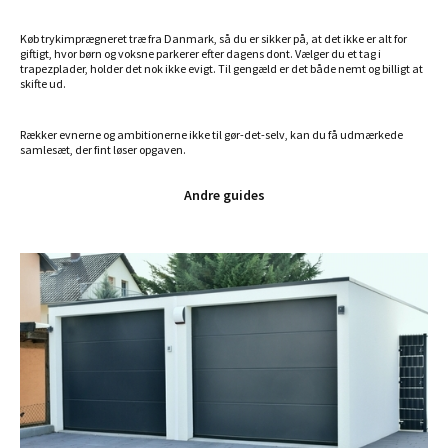
Køb trykimprægneret træ fra Danmark, så du er sikker på, at det ikke er alt for
giftigt, hvor børn og voksne parkerer efter dagens dont. Vælger du et tag i
trapezplader, holder det nok ikke evigt. Til gengæld er det både nemt og billigt at
skifte ud.
Rækker evnerne og ambitionerne ikke til gør-det-selv, kan du få udmærkede
samlesæt, der fint løser opgaven.
Andre guides