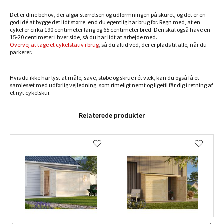
Det er dine behov, der afgør størrelsen og udformningen på skuret, og det er en
god idé at bygge det lidt større, end du egentlig har brug for. Regn med, at en
cykel er cirka 190 centimeter lang og 65 centimeter bred. Den skal også have en
15-20 centimeter i hver side, så du har lidt at arbejde med.
Overvej at tage et cykelstativ i brug
, så du altid ved, der er plads til alle, når du
parkerer.
Hvis du ikke har lyst at måle, save, støbe og skrue i ét væk, kan du også få et
samlesæt med udførlig vejledning, som rimeligt nemt og ligetil får dig i retning af
et nyt cykelskur.
Relaterede produkter