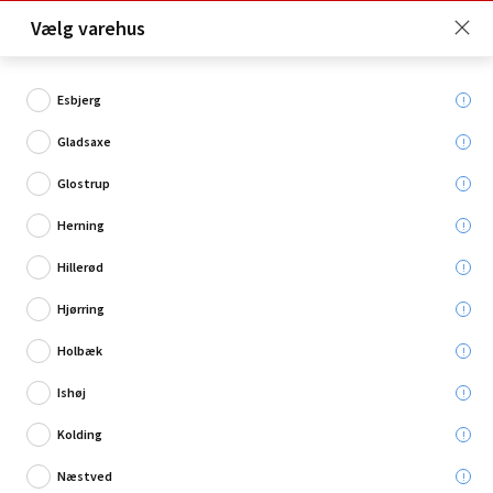
Click & Collect er gratis for Premium medlemmer -
Vælg varehus
Bliv medlem her!
Esbjerg
Gladsaxe
Hvad søger du?
Glostrup
Bejdse
Herning
Hillerød
Hjørring
Holbæk
Ishøj
Kolding
Næstved