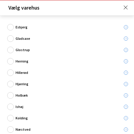
Click & Collect er gratis for Premium medlemmer -
Vælg varehus
Bliv medlem her!
Esbjerg
Gladsaxe
Hvad søger du?
Glostrup
Bejdse
Herning
Hillerød
Hjørring
Holbæk
Ishøj
Kolding
Næstved