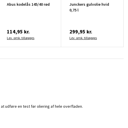
Abus kodelås 145/40 rød
Junckers gulvolie hvid
0,75 l
114,95 kr.
299,95 kr.
Lev. omk. tillægges
Lev. omk. tillægges
at udføre en test før oliering af hele overfladen.