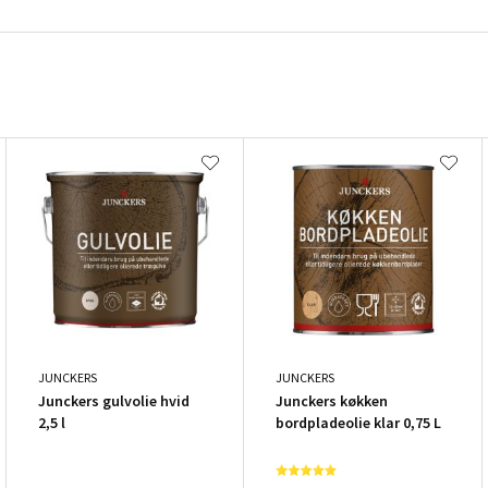
JUNCKERS
JUNCKERS
Junckers gulvolie hvid
Junckers køkken
2,5 l
bordpladeolie klar 0,75 L