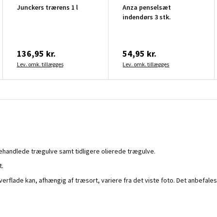
Junckers trærens 1 l
Anza penselsæt
indendørs 3 stk.
136,95 kr.
54,95 kr.
Lev. omk. tillægges
Lev. omk. tillægges
ehandlede trægulve samt tidligere olierede trægulve.
t.
erflade kan, afhængig af træsort, variere fra det viste foto. Det anbefales 