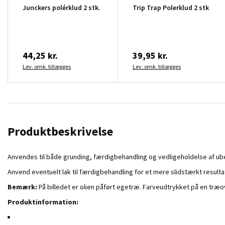
Junckers polérklud 2 stk.
Trip Trap Polerklud 2 stk
44,25 kr.
39,95 kr.
Lev. omk. tillægges
Lev. omk. tillægges
Produktbeskrivelse
Anvendes til både grunding, færdigbehandling og vedligeholdelse af ub
Anvend eventuelt lak til færdigbehandling for et mere slidstærkt resulta
Bemærk:
På billedet er olien påført egetræ. Farveudtrykket på en træov
Produktinformation
: