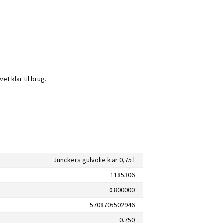
et klar til brug.
Junckers gulvolie klar 0,75 l
1185306
0.800000
5708705502946
0.750