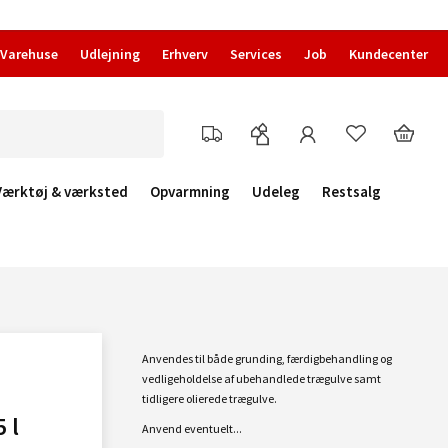
Varehuse
Udlejning
Erhverv
Services
Job
Kundecenter
Værktøj & værksted
Opvarmning
Udeleg
Restsalg
Anvendes til både grunding, færdigbehandling og
vedligeholdelse af ubehandlede trægulve samt
tidligere olierede trægulve.
 l
Anvend eventuelt...