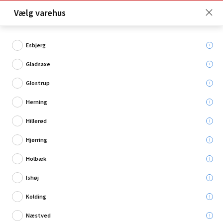
Click & Collect er gratis for Premium medlemmer -
Vælg varehus
Bliv medlem her!
Esbjerg
Gladsaxe
Hvad søger du?
Glostrup
Lak, olie & voks
Herning
Hillerød
Hjørring
Holbæk
Ishøj
Kolding
Næstved