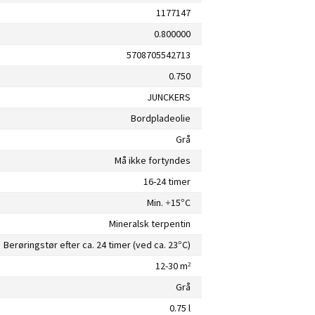
1177147
0.800000
5708705542713
0.750
JUNCKERS
Bordpladeolie
Grå
Må ikke fortyndes
16-24 timer
Min. +15°C
Mineralsk terpentin
Berøringstør efter ca. 24 timer (ved ca. 23°C)
12-30 m²
Grå
0.75 l