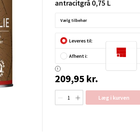
antracitgrå 0,75 L
Vælg tilbehør
Leveres til:
Afhent i:
209,95 kr.
Læg i kurven