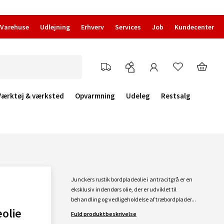
Varehuse
Udlejning
Erhverv
Services
Job
Kundecenter
Værktøj & værksted
Opvarmning
Udeleg
Restsalg
Junckers rustik bordpladeolie i antracitgrå er en
eksklusiv indendørs olie, der er udviklet til
behandling og vedligeholdelse af træbordplader...
olie
Fuld produktbeskrivelse