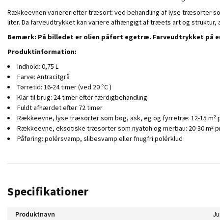
Rækkeevnen varierer efter træsort: ved behandling af lyse træsorter s
liter. Da farveudtrykket kan variere afhængigt af træets art og struktur,
Bemærk: På billedet er olien påført egetræ. Farveudtrykket på en 
Produktinformation:
Indhold: 0,75 L
Farve: Antracitgrå
Tørretid: 16-24 timer (ved 20 °C )
Klar til brug: 24 timer efter færdigbehandling
Fuldt afhærdet efter 72 timer
Rækkeevne, lyse træsorter som bøg, ask, eg og fyrretræ: 12-15 m² pr
Rækkeevne, eksotiske træsorter som nyatoh og merbau: 20-30 m² pr.
Påføring: polérsvamp, slibesvamp eller fnugfri polérklud
Specifikationer
Produktnavn
Ju