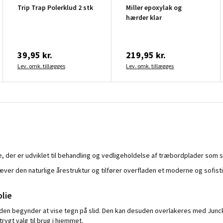
Trip Trap Polerklud 2 stk
Miller epoxylak og
hærder klar
39,95 kr.
219,95 kr.
Lev. omk. tillægges
Lev. omk. tillægges
olie, der er udviklet til behandling og vedligeholdelse af træbordplader s
æver den naturlige årestruktur og tilfører overfladen et moderne og sofist
lie
aden begynder at vise tegn på slid. Den kan desuden overlakeres med Junc
ygt valg til brug i hjemmet.