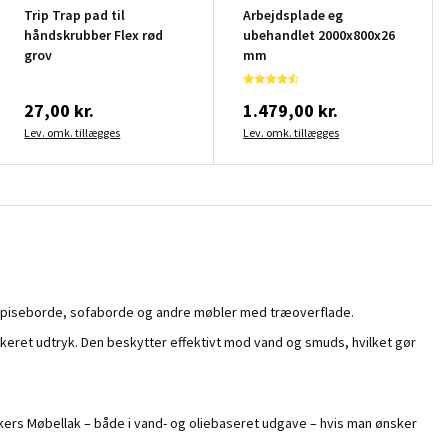
Trip Trap pad til
Arbejdsplade eg
håndskrubber Flex rød
ubehandlet 2000x800x26
grov
mm
27,00 kr.
1.479,00 kr.
Lev. omk. tillægges
Lev. omk. tillægges
om spiseborde, sofaborde og andre møbler med træoverflade.
ikeret udtryk. Den beskytter effektivt mod vand og smuds, hvilket gør
kers Møbellak – både i vand- og oliebaseret udgave – hvis man ønsker