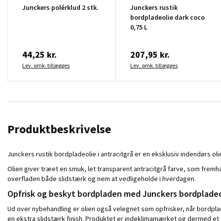
Junckers polérklud 2 stk.
Junckers rustik
bordpladeolie dark coco
0,75 L
44,25 kr.
207,95 kr.
Lev. omk. tillægges
Lev. omk. tillægges
Produktbeskrivelse
Junckers rustik bordpladeolie i antracitgrå er en eksklusiv indendørs 
Olien giver træet en smuk, let transparent antracitgrå farve, som fremh
overfladen både slidstærk og nem at vedligeholde i hverdagen.
Opfrisk og beskyt bordpladen med Junckers bordpladeo
Ud over nybehandling er olien også velegnet som opfrisker, når bordpl
en ekstra slidstærk finish. Produktet er indeklimamærket og dermed et tr