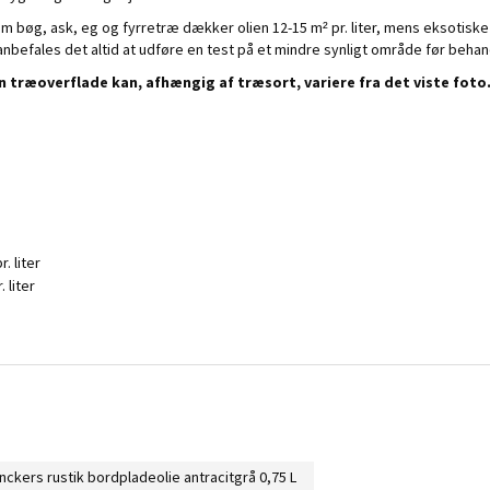
om bøg, ask, eg og fyrretræ dækker olien 12-15 m² pr. liter, mens eksotis
 anbefales det altid at udføre en test på et mindre synligt område før behan
træoverflade kan, afhængig af træsort, variere fra det viste foto. 
. liter
 liter
nckers rustik bordpladeolie antracitgrå 0,75 L