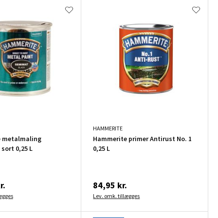
HAMMERITE
 metalmaling
Hammerite primer Antirust No. 1
 sort 0,25 L
0,25 L
r.
84,95 kr.
lægges
Lev. omk. tillægges