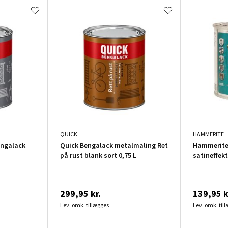
QUICK
HAMMERITE
engalack
Quick Bengalack metalmaling Ret
Hammerite
på rust blank sort 0,75 L
satineffekt
299,95 kr.
139,95 k
Lev. omk. tillægges
Lev. omk. til