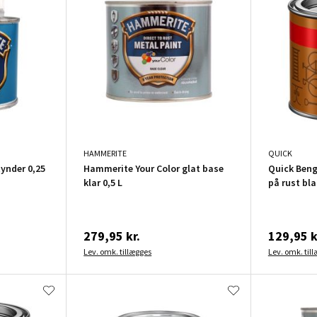
HAMMERITE
QUICK
ynder 0,25
Hammerite Your Color glat base
Quick Beng
klar 0,5 L
på rust bla
279,95 kr.
129,95 k
Lev. omk. tillægges
Lev. omk. til