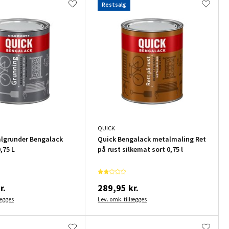
Restsalg
QUICK
lgrunder Bengalack
Quick Bengalack metalmaling Ret
,75 L
på rust silkemat sort 0,75 l
r.
289,95 kr.
lægges
Lev. omk. tillægges