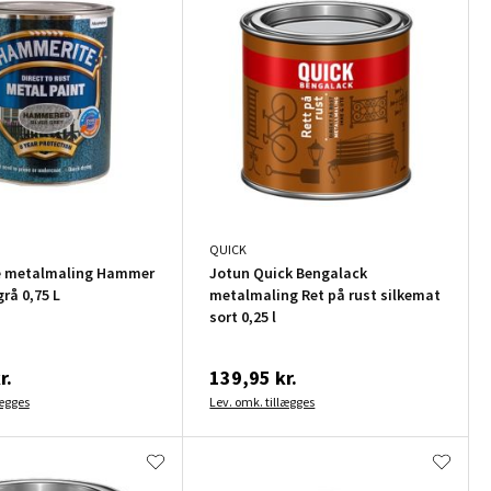
QUICK
 metalmaling Hammer
Jotun Quick Bengalack
grå 0,75 L
metalmaling Ret på rust silkemat
sort 0,25 l
r.
139,95 kr.
lægges
Lev. omk. tillægges