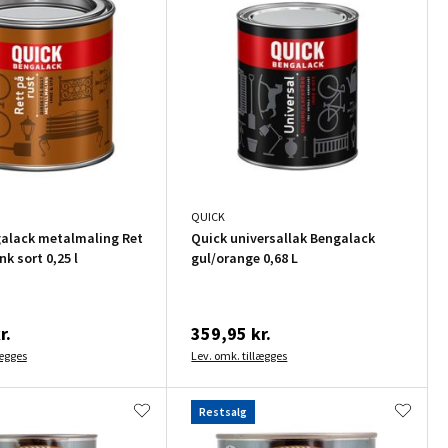
QUICK
alack metalmaling Ret
Quick universallak Bengalack
nk sort 0,25 l
gul/orange 0,68 L
r.
359,95 kr.
lægges
Lev. omk. tillægges
Restsalg