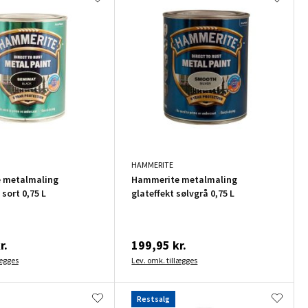
HAMMERITE
 metalmaling
Hammerite metalmaling
 sort 0,75 L
glateffekt sølvgrå 0,75 L
r.
199,95 kr.
lægges
Lev. omk. tillægges
Restsalg