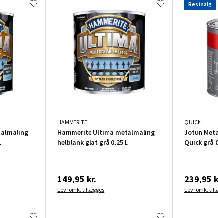
Restsalg
HAMMERITE
QUICK
talmaling
Hammerite Ultima metalmaling
Jotun Meta
L
helblank glat grå 0,25 L
Quick grå 0
149,95 kr.
239,95 k
Lev. omk. tillægges
Lev. omk. til