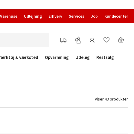
Varehuse
Udlejning
Erhverv
Services
Job
Kundecenter
Værktøj & værksted
Opvarmning
Udeleg
Restsalg
Viser 43 produkter