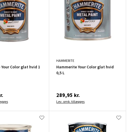
HAMMERITE
Your Color glat hvid 1
Hammerite Your Color glat hvid
0,5 L
r.
289,95 kr.
lægges
Lev. omk. tillægges