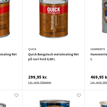
QUICK
HAMMERITE
lmaling Ret
Quick Bengalack metalmaling Ret
Hammerite 
på rust hvid 0,68 L
L
299,95 kr.
469,95 k
Lev. omk. tillægges
Lev. omk. til