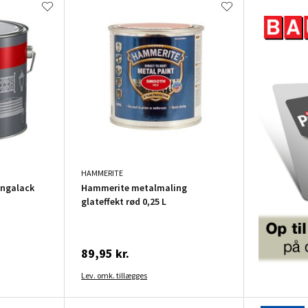
HAMMERITE
engalack
Hammerite metalmaling
glateffekt rød 0,25 L
89,95 kr.
Lev. omk. tillægges