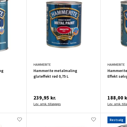
HAMMERITE
HAMMERITE
ng
Hammerite metalmaling
Hammerite
glateffekt rød 0,75 L
Effekt sølv
239,95 kr.
188,00 k
Lev. omk. tillægges
Lev. omk. til
Restsalg