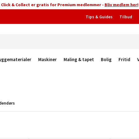
Click & Collect er gratis for Premium medlemmer -
Bliv medlem her!
Tips & Guides
Tilbud
yggematerialer
Maskiner
Maling & tapet
Bolig
Fritid
dendørs