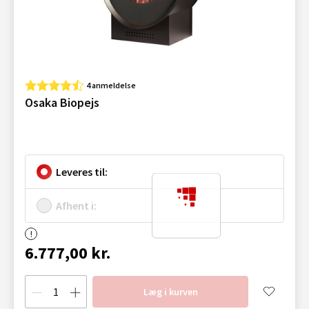
4 anmeldelse
Osaka Biopejs
Leveres til:
Afhent i:
6.777,00 kr.
Læg i kurven