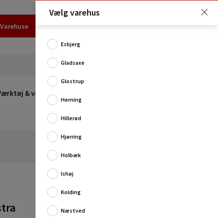
Vælg varehus
Varehuse
Udlejning
Erhverv
Services
Job
Kundecenter
Esbjerg
Gladsaxe
Glostrup
Værktøj & værksted
Opvarmning
Udeleg
Restsalg
Herning
Hillerød
Hjørring
Holbæk
Ishøj
Kolding
stra
Næstved