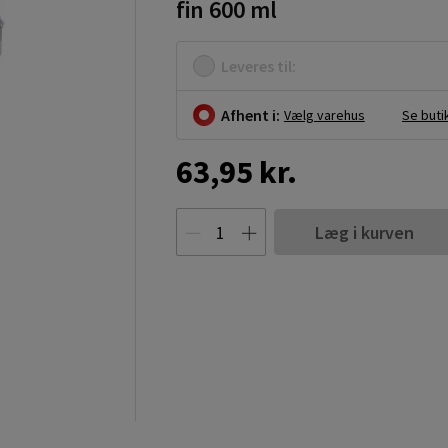
fin 600 ml
Leveres til:
Afhent i:
Vælg varehus
Se buti
63,95 kr.
Læg i kurven