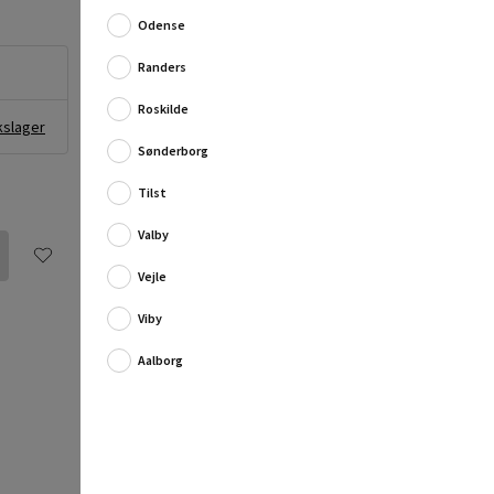
Odense
Hvid ekstra fin letvægtsfiller til udfyldning af store
Randers
revner og huller. Massen er egnet til både inden- og
udendørs brug.
Roskilde
kslager
Produktinformati...
Sønderborg
Fuld produktbeskrivelse
Tilst
FILLER FINE
Valby
Vejle
Viby
Aalborg