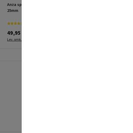
Anza spartel m. skaft
Polyfilla spartelmasse
25mm
plastisk træ hvid 75 g
49,95 kr.
49,95 kr.
Lev. omk. tillægges
Lev. omk. tillægges