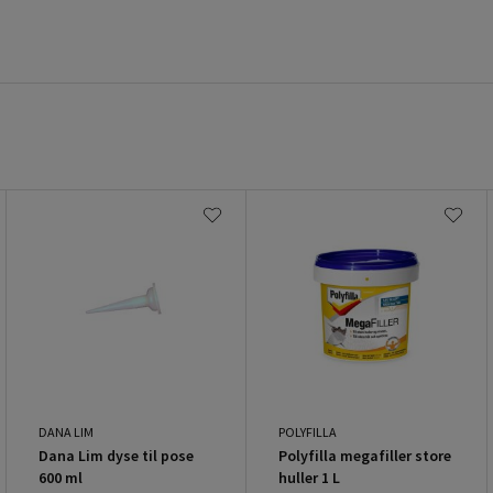
DANA LIM
POLYFILLA
Dana Lim dyse til pose
Polyfilla megafiller store
600 ml
huller 1 L