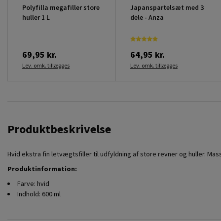
Polyfilla megafiller store
Japanspartelsæt med 3
huller 1 L
dele - Anza
69,95 kr.
64,95 kr.
Lev. omk. tillægges
Lev. omk. tillægges
Produktbeskrivelse
Hvid ekstra fin letvægtsfiller til udfyldning af store revner og huller. M
Produktinformation:
Farve: hvid
Indhold: 600 ml