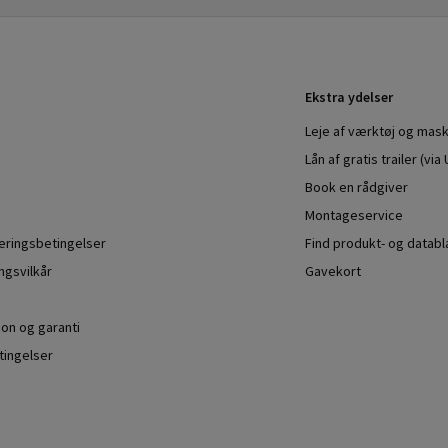
Ekstra ydelser
Leje af værktøj og mask
Lån af gratis trailer (vi
Book en rådgiver
Montageservice
veringsbetingelser
Find produkt- og datab
ngsvilkår
Gavekort
ion og garanti
ingelser