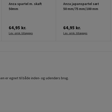
Anza spartel m. skaft
Anza japanspartel sæt
50mm
50 mm/75 mm/100 mm
64,95 kr.
64,95 kr.
Lev. omk. tillægges
Lev. omk. tillægges
assen er egnet til både inden- og udendørs brug.