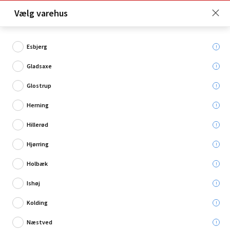
Click & Collect er gratis for Premium medlemmer -
Vælg varehus
Bliv medlem her!
Esbjerg
Gladsaxe
Hvad søger du?
Glostrup
Lak, olie & voks
Herning
Hillerød
Hjørring
Holbæk
Ishøj
Kolding
Næstved