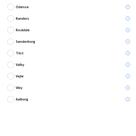
Odense
Randers
Roskilde
Skriv en anmeldelse
Sønderborg
Quick Bengalack universallak sort blank 0,25 l
Tilst
Valby
Leveres til:
Vejle
Viby
Afhent i:
Vælg varehus
Se butikslager
Aalborg
159,95 kr.
Læg i kurven