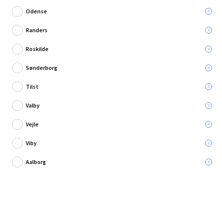
Odense
Randers
Roskilde
Skriv en anmeldelse
Sønderborg
Sadolin spærrende loftmaling hvid 10 L
Tilst
Valby
Leveres til:
Vejle
Viby
Afhent i:
Aalborg
1.979,00 kr.
Læg i kurven