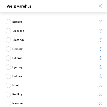
Click & Collect er gratis for Premium medlemmer -
Vælg varehus
Bliv medlem her!
Esbjerg
Gladsaxe
Hvad søger du?
Glostrup
Loftmaling
Herning
Hillerød
Restsalg
Hjørring
Holbæk
Ishøj
Kolding
Næstved