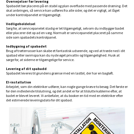
Overvejelser før levering
Spabadet bør placeres på en stabil og plan overflade med passende dræning. Det
skal anbringes, så service kan udføres fra alle sider, og det er vigtigt, at låget
under kontrolpanelet er tilgængeligt.
Vedligeholdelsel
Sørg for, at servicepanelet stadig er let tilgængeligt, selvom du indbygger badet
eller placerer det op ad en væg. Normalt er servicepanelet placeret på samme
side som spabadets kontrolpanel.
Indbygning af spabadet
Brug af træterrasser kan skabe et fantastisk udseende, og ved at træde ned i dit
spabad eller swimspa kan du nyde øget privatliv og tilgængelighed. Husk at
sørge for, at siderne er tilgængelige for service.
Levering af dit spabadd
Spabadet leveres til grundens grænse med en lastbil, der har en bagløft.
El-installation
Arbejdet, som din elektriker udfører, kan nogle gange kræve to besøg. Det første er
for den indledende tilslutning, og det andet er for at tilslutte kablerne efter, at
badet er blevet leveret. Vi anbefaler, at du booker en tid med en elektriker efter
det estimerede leveringsdato for dit spabad.