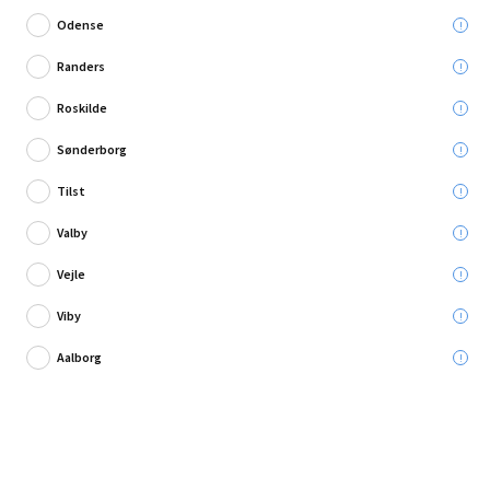
Odense
Randers
Roskilde
1 anmeldelse
Sønderborg
Swingcolor loftmaling helmat hvid 9 L
Tilst
Valby
Leveres til:
Vejle
Viby
Afhent i:
Vælg varehus
Se butikslager
Aalborg
499,95 kr.
Læg i kurven