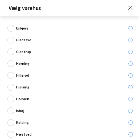
Click & Collect er gratis for Premium medlemmer -
Vælg varehus
Bliv medlem her!
Esbjerg
Gladsaxe
Hvad søger du?
Glostrup
Loftmaling
Herning
Hillerød
Hjørring
Holbæk
Ishøj
Kolding
Næstved