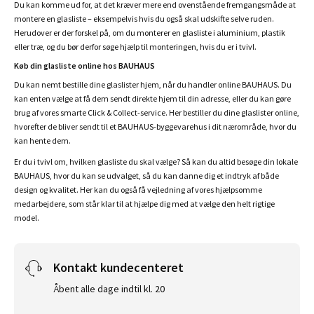
Du kan komme ud for, at det kræver mere end ovenstående fremgangsmåde at
montere en glasliste – eksempelvis hvis du også skal udskifte selve ruden.
Herudover er der forskel på, om du monterer en glasliste i aluminium, plastik
eller træ, og du bør derfor søge hjælp til monteringen, hvis du er i tvivl.
Køb din glasliste online hos BAUHAUS
Du kan nemt bestille dine glaslister hjem, når du handler online BAUHAUS. Du
kan enten vælge at få dem sendt direkte hjem til din adresse, eller du kan gøre
brug af vores smarte Click & Collect-service. Her bestiller du dine glaslister online,
hvorefter de bliver sendt til et BAUHAUS-byggevarehus i dit nærområde, hvor du
kan hente dem.
Er du i tvivl om, hvilken glasliste du skal vælge? Så kan du altid besøge din lokale
BAUHAUS, hvor du kan se udvalget, så du kan danne dig et indtryk af både
design og kvalitet. Her kan du også få vejledning af vores hjælpsomme
medarbejdere, som står klar til at hjælpe dig med at vælge den helt rigtige
model.
Kontakt kundecenteret
Åbent alle dage indtil kl. 20