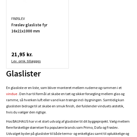
FRØSLEV
Frøslev glasliste fyr
16x21x1000 mm
21,95 kr.
Lev. omk. tillægges
Glaslister
En glasliste er en liste, som bliver monteret mellem ruderne og rammen i et
vindue
. Den har til formål at skabe en tæt og sikker forsegling mellem glas og
ramme, så hverken luft eller vand kan trænge ind i bygningen. Samtidig kan
glaslisten bidrage til at skabe en smuk finish, der fuldender vinduets æstetik,
hvis du vælger den rigtige.
Hos BAUHAUS har vi et stort udvalg af glaslister til dit byggeprojekt. Vælg mellem
flere forskellige størrelser fra populære brands som Primo, Dafa og Frøslev.
Udvalget byder på glaslister til både termo- og enkeltglas samt til oplukkelige og