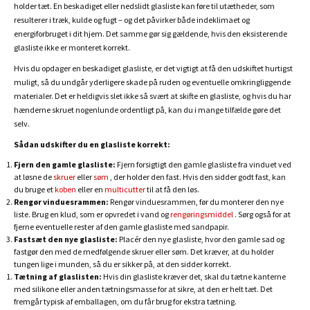
holder tæt. En beskadiget eller nedslidt glasliste kan føre til utætheder, som
resulterer i træk, kulde og fugt – og det påvirker både indeklimaet og
energiforbruget i dit hjem. Det samme gør sig gældende, hvis den eksisterende
glasliste ikke er monteret korrekt.
Hvis du opdager en beskadiget glasliste, er det vigtigt at få den udskiftet hurtigst
muligt, så du undgår yderligere skade på ruden og eventuelle omkringliggende
materialer. Det er heldigvis slet ikke så svært at skifte en glasliste, og hvis du har
hænderne skruet nogenlunde ordentligt på, kan du i mange tilfælde gøre det
selv.
Sådan udskifter du en glasliste korrekt:
Fjern den gamle glasliste:
Fjern forsigtigt den gamle glasliste fra vinduet ved
at løsne de
skruer
eller
søm
, der holder den fast. Hvis den sidder godt fast, kan
du bruge et
koben
eller en
multicutter
til at få den løs.
Rengør vinduesrammen:
Rengør vinduesrammen, før du monterer den nye
liste. Brug en klud, som er opvredet i vand og
rengøringsmiddel
. Sørg også for at
fjerne eventuelle rester af den gamle glasliste med sandpapir.
Fastsæt den nye glasliste:
Placér den nye glasliste, hvor den gamle sad og
fastgør den med de medfølgende skruer eller søm. Det kræver, at du holder
tungen lige i munden, så du er sikker på, at den sidder korrekt.
Tætning af glaslisten:
Hvis din glasliste kræver det, skal du tætne kanterne
med silikone eller anden tætningsmasse for at sikre, at den er helt tæt. Det
fremgår typisk af emballagen, om du får brug for ekstra tætning.