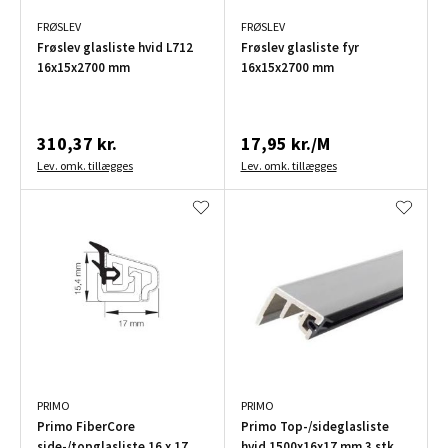
FRØSLEV
FRØSLEV
Frøslev glasliste hvid L712
Frøslev glasliste fyr
16x15x2700 mm
16x15x2700 mm
310,37 kr.
17,95 kr./M
Lev. omk. tillægges
Lev. omk. tillægges
PRIMO
PRIMO
Primo FiberCore
Primo Top-/sideglasliste
side-/topglasliste 16 x 17
hvid 1500x16x17 mm 3 stk.