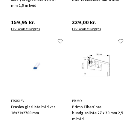
mm 2,5 m hvid
159,95 kr.
339,00 kr.
Lev. omk. tillægges
Lev. omk. tillægges
FRØSLEV
PRIMO
Frøslev glasliste hvid vac.
Primo FiberCore
16x21x2700 mm
bundglasliste 27 x 30 mm 2,5
m hvid