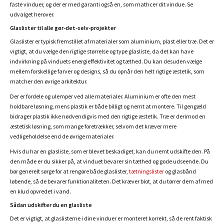
faste vinduer, og der er med garanti også en, som mathcer dit vindue. Se
udvalget herover.
Glaslister til alle gør-det-selv-projekter
Glaslister er typisk fremstillet af materialer som aluminium, plast eller træ. Det er
vigtigt, at du vælge den rigtige størrelse og type glasliste, da det kan have
indvirkning på vinduets energieffektivitet og tæthed. Du kan desuden vælge
mellem forskellige farver og designs, så du opnår den helt rigtige æstetik, som
matcher den øvrige arkitektur.
Der er fordele og ulemper ved alle materialer. Aluminium er ofte den mest
holdbare løsning, mens plastik er både billigt og nemt at montere. Til gengæld
bidrager plastik ikke nødvendigvis med den rigtige æstetik. Træ er derimod en
æstetisk løsning, som mange foretrækker, selvom det kræver mere
vedligeholdelse end de øvrige materialer.
Hvis du har en glasliste, som er blevet beskadiget, kan du nemt udskifte den. På
den måde er du sikker på, at vinduet bevarer sin tæthed og gode udseende. Du
bør generelt sørge for at rengøre både glaslister,
tætningslister
og glasbånd
løbende, så de bevarer funktionaliteten. Det kræver blot, at du tørrer dem af med
en klud opvredet i vand.
Sådan udskifter du en glasliste
Det er vigtigt, at glaslisterne i dine vinduer er monteret korrekt, så de rent faktisk