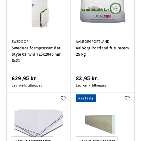
SWEDOOR
AALBORGPORTLAND
Swedoor formpresset dør
Aalborg Portland futurecem
Style 03 hvid 725x2040 mm
25 kg
8x21
629,95 kr.
83,95 kr.
Lev. omk. tillægges
Lev. omk. tillægges
Restsalg
Flere valgmuligheder
Flere valgmuligheder