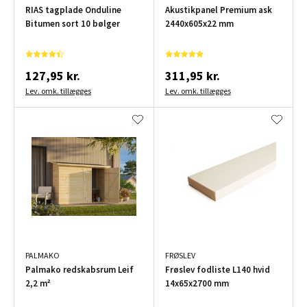
RIAS tagplade Onduline
Akustikpanel Premium ask
Bitumen sort 10 bølger
2440x605x22 mm
127,95 kr.
311,95 kr.
Lev. omk. tillægges
Lev. omk. tillægges
PALMAKO
FRØSLEV
Palmako redskabsrum Leif
Frøslev fodliste L140 hvid
2,2 m²
14x65x2700 mm