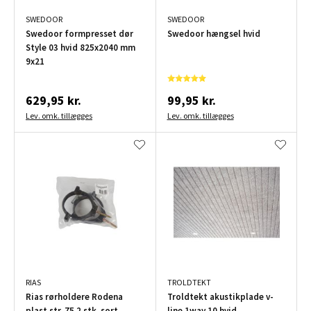
SWEDOOR
SWEDOOR
Swedoor formpresset dør
Swedoor hængsel hvid
Style 03 hvid 825x2040 mm
9x21
629,95 kr.
99,95 kr.
Lev. omk. tillægges
Lev. omk. tillægges
RIAS
TROLDTEKT
Rias rørholdere Rodena
Troldtekt akustikplade v-
plast str. 75 2 stk. sort
line 1way 10 hvid