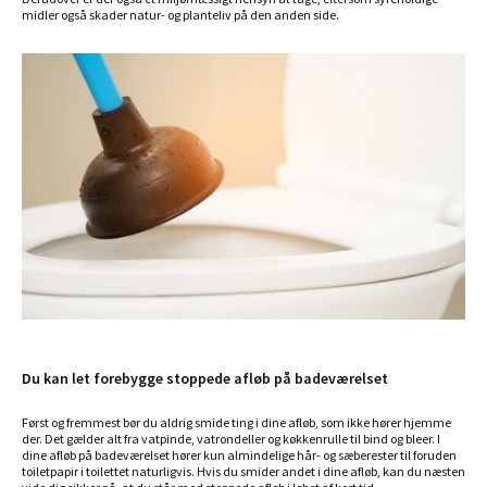
midler også skader natur- og planteliv på den anden side.
Du kan let forebygge stoppede afløb på badeværelset
Først og fremmest bør du aldrig smide ting i dine afløb, som ikke hører hjemme
der. Det gælder alt fra vatpinde, vatrondeller og køkkenrulle til bind og bleer. I
dine afløb på badeværelset hører kun almindelige hår- og sæberester til foruden
toiletpapir i toilettet naturligvis. Hvis du smider andet i dine afløb, kan du næsten