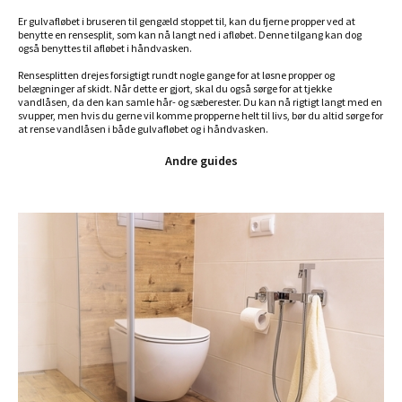
Er gulvafløbet i bruseren til gengæld stoppet til, kan du fjerne propper ved at
benytte en rensesplit, som kan nå langt ned i afløbet. Denne tilgang kan dog
også benyttes til afløbet i håndvasken.
Rensesplitten drejes forsigtigt rundt nogle gange for at løsne propper og
belægninger af skidt. Når dette er gjort, skal du også sørge for at tjekke
vandlåsen, da den kan samle hår- og sæberester. Du kan nå rigtigt langt med en
svupper, men hvis du gerne vil komme propperne helt til livs, bør du altid sørge for
at rense vandlåsen i både gulvafløbet og i håndvasken.
Andre guides