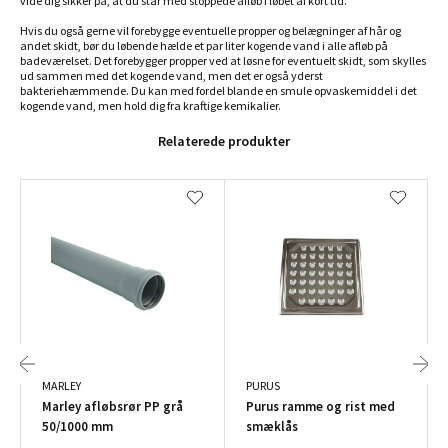
vide dig sikker på, at du står med stoppede afløb i løbet af kort tid.
Hvis du også gerne vil forebygge eventuelle propper og belægninger af hår og
andet skidt, bør du løbende hælde et par liter kogende vand i alle afløb på
badeværelset. Det forebygger propper ved at løsne for eventuelt skidt, som skylles
ud sammen med det kogende vand, men det er også yderst
bakteriehæmmende. Du kan med fordel blande en smule opvaskemiddel i det
kogende vand, men hold dig fra kraftige kemikalier.
Relaterede produkter
MARLEY
PURUS
Marley afløbsrør PP grå
Purus ramme og rist med
50/1000 mm
smæklås