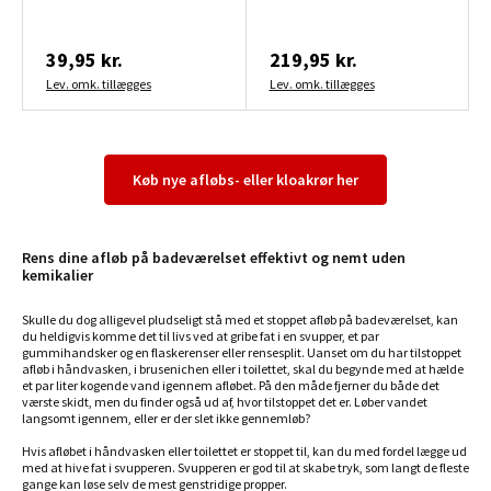
39,95 kr.
219,95 kr.
Lev. omk. tillægges
Lev. omk. tillægges
Køb nye afløbs- eller kloakrør her
Rens dine afløb på badeværelset effektivt og nemt uden
kemikalier
Skulle du dog alligevel pludseligt stå med et stoppet afløb på badeværelset, kan
du heldigvis komme det til livs ved at gribe fat i en svupper, et par
gummihandsker og en flaskerenser eller rensesplit. Uanset om du har tilstoppet
afløb i håndvasken, i brusenichen eller i toilettet, skal du begynde med at hælde
et par liter kogende vand igennem afløbet. På den måde fjerner du både det
værste skidt, men du finder også ud af, hvor tilstoppet det er. Løber vandet
langsomt igennem, eller er der slet ikke gennemløb?
Hvis afløbet i håndvasken eller toilettet er stoppet til, kan du med fordel lægge ud
med at hive fat i svupperen. Svupperen er god til at skabe tryk, som langt de fleste
gange kan løse selv de mest genstridige propper.