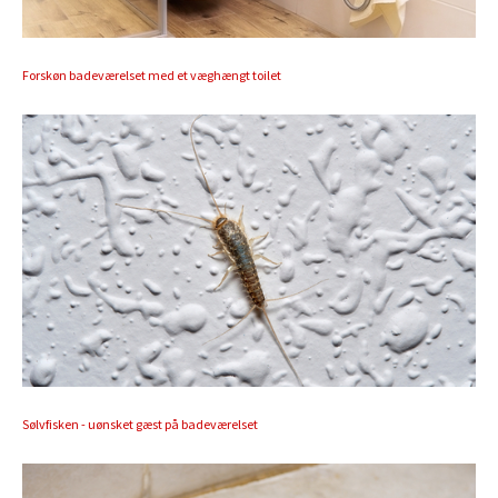
Forskøn badeværelset med et væghængt toilet
Sølvfisken - uønsket gæst på badeværelset