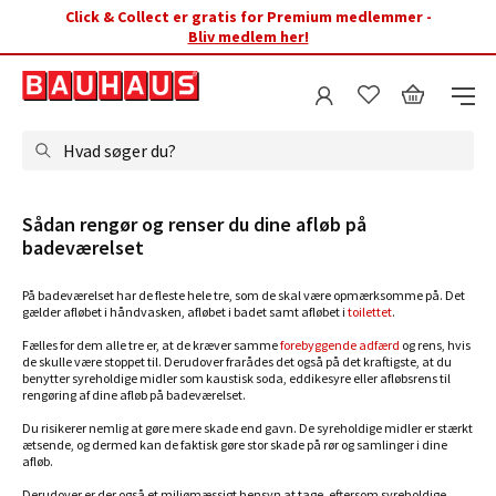
Click & Collect er gratis for Premium medlemmer -
Bliv medlem her!
Hvad søger du?
Sådan rengør og renser du dine afløb på
badeværelset
På badeværelset har de fleste hele tre, som de skal være opmærksomme på. Det
gælder afløbet i håndvasken, afløbet i badet samt afløbet i
toilettet
.
Fælles for dem alle tre er, at de kræver samme
forebyggende adfærd
og rens, hvis
de skulle være stoppet til. Derudover frarådes det også på det kraftigste, at du
benytter syreholdige midler som kaustisk soda, eddikesyre eller afløbsrens til
rengøring af dine afløb på badeværelset.
Du risikerer nemlig at gøre mere skade end gavn. De syreholdige midler er stærkt
ætsende, og dermed kan de faktisk gøre stor skade på rør og samlinger i dine
afløb.
Derudover er der også et miljømæssigt hensyn at tage, eftersom syreholdige