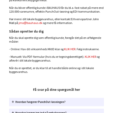
på konkurrencedygtige vilkår.
Når du bliver offentlig kunde i BAUHAUS får du bl.a. fast rabat på mere end
120.000 varenumre, effektiv PunchOut-løsning og EDI-kommunikation.
Hør mere i dit lokale byggevarehus, eller kontakt Erhvervspartner John
Møll på
jmo@bauhaus.dk
og mere få information.
Sådan opretter du dig
Når du skal oprette dig som offentlig kunde, foregår det på en af følgende
måder:
- Online: Hav dit virksomheds MitID klar og
KLIK HER
. Følg instrukserne.
- Manuelt: Via PDF-formular (hvis du er tegningsberettiget).
KLIK HER
og
aflevér i dit lokale byggevarehus.
Når du er oprettet, er du klar til at handle både online og i dit lokale
byggevarehus.
Få svar på dine spørgsmål her
Hvordan fungerer PunchOut-løsningen?
Hvordan logger jeg ind på webshoppen?