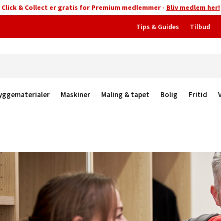
Click & Collect er gratis for Premium medlemmer -
Bliv medlem her!
Tips & Guides
Tilbud
yggematerialer
Maskiner
Maling & tapet
Bolig
Fritid