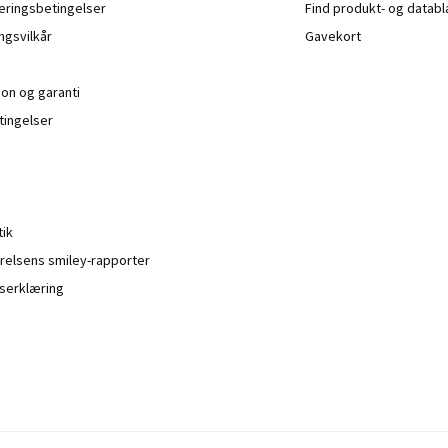
veringsbetingelser
Find produkt- og datab
ngsvilkår
Gavekort
ion og garanti
ingelser
tik
relsens smiley-rapporter
serklæring