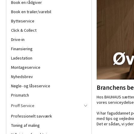
Book en rådgiver
Book en trailer/varebil
Bytteservice
Click & Collect
Drive-in
Finansiering
Ladestation
Montageservice
Nyhedsbrev
Nøgle- og låseservice
Branchens be
Prismatch
Hos BAUHAUS sætter v
vores serviceydelser
Proff Service
Vi har faguddannet pe
Professionelt savværk
med tips og vejledni
Det er sådan, vi yde
Toning af maling