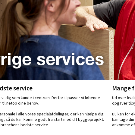
dste service
Mange fl
i dig som kunde i centrum. Derfor tilpasser vi løbende
Ud over kval
 til netop dine behov.
opgaver tilb
rsonale i alle vores specialafdelinger, der kan hjælpe dig
Du kan for 
ng, så du kan komme godt fra start med dit byggeprojekt.
kan tage din
r branchens bedste service.
at komme ef