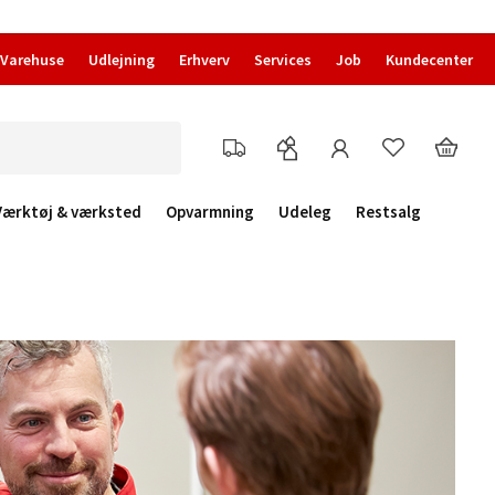
Varehuse
Udlejning
Erhverv
Services
Job
Kundecenter
Værktøj & værksted
Opvarmning
Udeleg
Restsalg