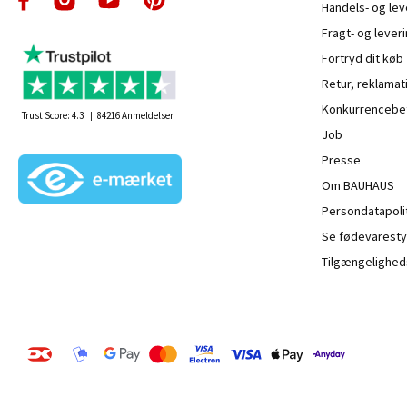
Handels- og le
Fragt- og leveri
Fortryd dit køb
Retur, reklamat
Konkurrencebet
Trust Score:
4.3
84216
Anmeldelser
Job
Presse
Om BAUHAUS
Persondatapoli
Se fødevaresty
Tilgængelighed