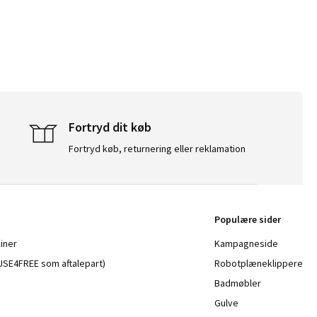
Fortryd dit køb
Fortryd køb, returnering eller reklamation
Populære sider
iner
Kampagneside
a USE4FREE som aftalepart)
Robotplæneklippere
Badmøbler
Gulve