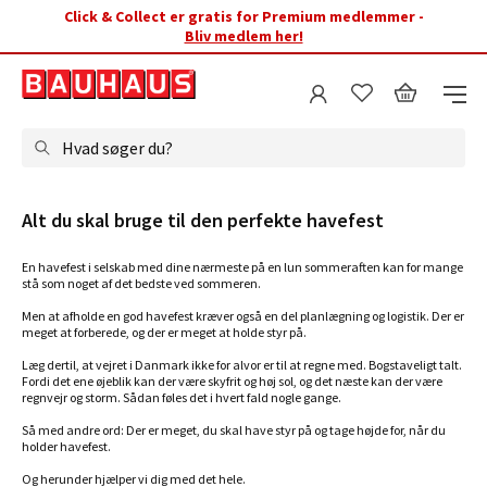
Click & Collect er gratis for Premium medlemmer -
Bliv medlem her!
Hvad søger du?
Alt du skal bruge til den perfekte havefest
En havefest i selskab med dine nærmeste på en lun sommeraften kan for mange
stå som noget af det bedste ved sommeren.
Men at afholde en god havefest kræver også en del planlægning og logistik. Der er
meget at forberede, og der er meget at holde styr på.
Læg dertil, at vejret i Danmark ikke for alvor er til at regne med. Bogstaveligt talt.
Fordi det ene øjeblik kan der være skyfrit og høj sol, og det næste kan der være
regnvejr og storm. Sådan føles det i hvert fald nogle gange.
Så med andre ord: Der er meget, du skal have styr på og tage højde for, når du
holder havefest.
Og herunder hjælper vi dig med det hele.