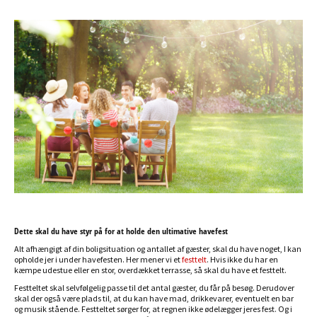
Dette skal du have styr på for at holde den ultimative havefest
Alt afhængigt af din boligsituation og antallet af gæster, skal du have noget, I kan
opholde jer i under havefesten. Her mener vi et
festtelt
. Hvis ikke du har en
kæmpe udestue eller en stor, overdækket terrasse, så skal du have et festtelt.
Festteltet skal selvfølgelig passe til det antal gæster, du får på besøg. Derudover
skal der også være plads til, at du kan have mad, drikkevarer, eventuelt en bar
og musik stående. Festteltet sørger for, at regnen ikke ødelægger jeres fest. Og i