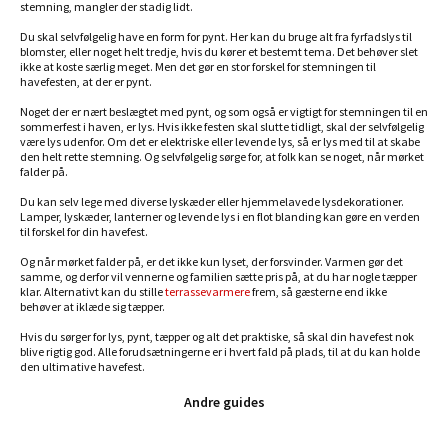
stemning, mangler der stadig lidt.
Du skal selvfølgelig have en form for pynt. Her kan du bruge alt fra fyrfadslys til
blomster, eller noget helt tredje, hvis du kører et bestemt tema. Det behøver slet
ikke at koste særlig meget. Men det gør en stor forskel for stemningen til
havefesten, at der er pynt.
Noget der er nært beslægtet med pynt, og som også er vigtigt for stemningen til en
sommerfest i haven, er lys. Hvis ikke festen skal slutte tidligt, skal der selvfølgelig
være lys udenfor. Om det er elektriske eller levende lys, så er lys med til at skabe
den helt rette stemning. Og selvfølgelig sørge for, at folk kan se noget, når mørket
falder på.
Du kan selv lege med diverse lyskæder eller hjemmelavede lysdekorationer.
Lamper, lyskæder, lanterner og levende lys i en flot blanding kan gøre en verden
til forskel for din havefest.
Og når mørket falder på, er det ikke kun lyset, der forsvinder. Varmen gør det
samme, og derfor vil vennerne og familien sætte pris på, at du har nogle tæpper
klar. Alternativt kan du stille
terrassevarmere
frem, så gæsterne end ikke
behøver at iklæde sig tæpper.
Hvis du sørger for lys, pynt, tæpper og alt det praktiske, så skal din havefest nok
blive rigtig god. Alle forudsætningerne er i hvert fald på plads, til at du kan holde
den ultimative havefest.
Andre guides