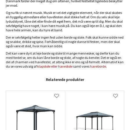
Danmark falder der meget dug om aftenen, hvilket festteltet ligeledes beskytter
jer mod.
Og nu fik vi nævnt musik. Musik er vel det vigtigste element, når der skal skabes
en hyggelig atmosfære eller havefesten skal stikke helt af. Om du selv skal leje
lydudstyret, låne det eller finde dit eget frem, det må være op til dig. Men du skal
selvfølgelig have noget, I kan høre musik på. Du kan også leje en DJ, og skal den
have hele armen, kan du hyre et band.
Der er selvfølgelig heller ingen fest uden borde og stole. Folk skal kunne sidde ned
og snakke, drikke og spise. Forhåbentlig vil nogle danse til festen, men der skal
også være et sted, hvor man kan sidde.
Det kan være dyrt at leje borde og stole til mange mennesker, og derfor kan du
med fordel se, om du kan låne borde og stole, af nogle du kender. Det er også en
del af charmen ved havefester, at alting ikke er ens og så formelt. Alternativt kan
du se vores udvalg af
klapstole eller havestole
samt vores
haveborde
.
Relaterede produkter